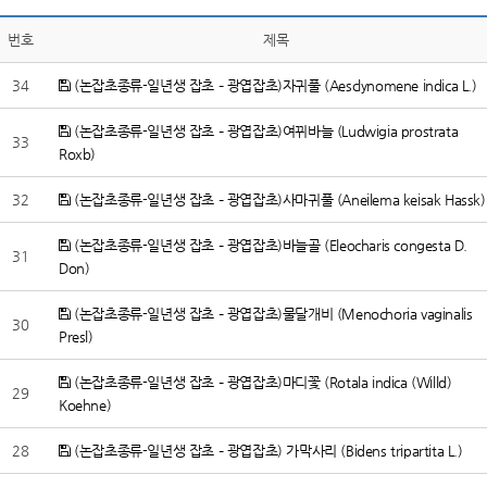
번호
제목
34
(논잡초종류-일년생 잡초 – 광엽잡초)자귀풀 (Aesclynomene indica L.)
(논잡초종류-일년생 잡초 – 광엽잡초)여뀌바늘 (Ludwigia prostrata
33
Roxb)
32
(논잡초종류-일년생 잡초 – 광엽잡초)사마귀풀 (Aneilema keisak Hassk)
(논잡초종류-일년생 잡초 – 광엽잡초)바늘골 (Eleocharis congesta D.
31
Don)
(논잡초종류-일년생 잡초 – 광엽잡초)물달개비 (Menochoria vaginalis
30
Presl)
(논잡초종류-일년생 잡초 – 광엽잡초)마디꽃 (Rotala indica (Willd)
29
Koehne)
28
(논잡초종류-일년생 잡초 – 광엽잡초) 가막사리 (Bidens tripartita L.)