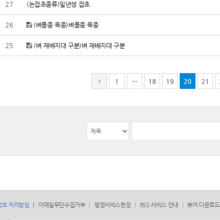
27
(논잡초종류)일년생 잡초
26
(벼품종 육종)벼품종 육종
25
(벼 재배지대 구분)벼 재배지대 구분
1
…
18
19
20
21
정보 처리방침
이메일무단수집거부
행정서비스헌장
RSS 서비스 안내
뷰어 다운로드