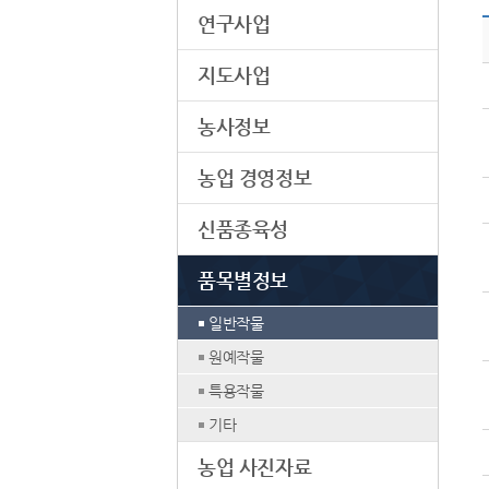
연구사업
지도사업
농사정보
농업 경영정보
신품종육성
품목별정보
일반작물
원예작물
특용작물
기타
농업 사진자료