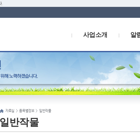
.
사업소개
알
자료실
>
품목별정보
>
일반작물
일반작물