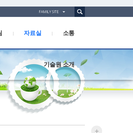
통합검색(웹)
FAMILY SITE
경기도농업기술원
림
자료실
소통
경기도동물위생시험소
경기산림환경연구소
경기해양수산자원연구소
기술원 소개