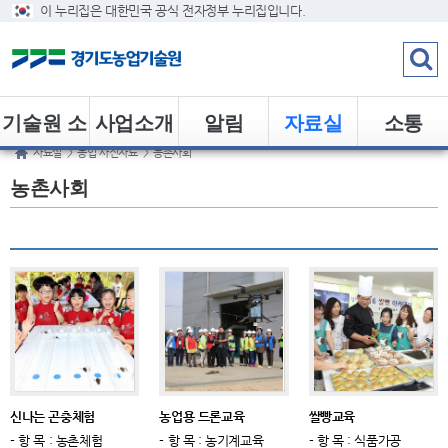
이 누리집은 대한민국 공식 전자정부 누리집입니다.
기술원 소
사업소개
알림
자료실
소통
자료실
>
농업 사진자료
>
농촌사회
개
농촌사회
신나는 곤충체험
농업용 드론교육
쌀빵교육
- 항 목 : 농촌체험
- 항 목 : 농기계교육
- 항 목 : 식품가공