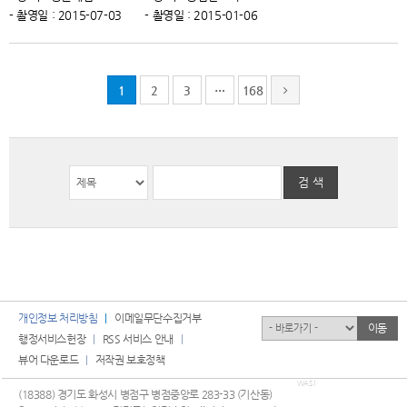
- 촬영일 : 2015-07-03
- 촬영일 : 2015-01-06
1
2
3
…
168
검 색
개인정보 처리방침
이메일무단수집거부
유관기관
이동
행정서비스헌장
RSS 서비스 안내
뷰어 다운로드
저작권 보호정책
WAS1
(18388) 경기도 화성시 병점구 병점중앙로 283-33 (기산동)