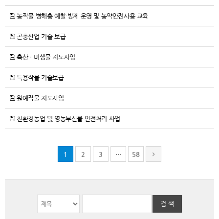
농작물 병해충 예찰·방제 운영 및 농약안전사용 교육
곤충산업 기술 보급
축산ㆍ미생물 지도사업
특용작물 기술보급
원예작물 지도사업
친환경농업 및 영농부산물 안전처리 사업
1
2
3
…
58
검 색