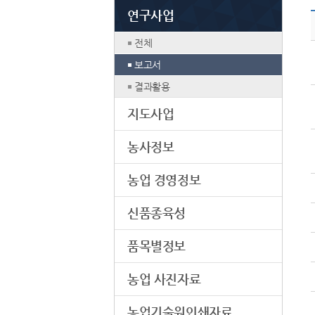
연구사업
전체
보고서
결과활용
지도사업
농사정보
농업 경영정보
신품종육성
품목별정보
농업 사진자료
농업기술원인쇄자료