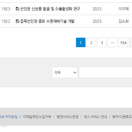
1923
선인장 신상품 발굴 및 수출활성화 연구
2025
이지혜
1922
접목선인장 종묘 수경재배기술 개발
2025
김소희
1
2
3
…
194
정보 처리방침
이메일무단수집거부
행정서비스헌장
RSS 서비스 안내
뷰어 다운로드
WAS2