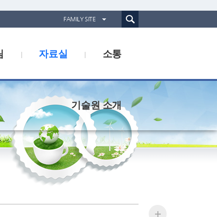
통합검색(웹)
FAMILY SITE
경기도농업기술원
림
자료실
소통
경기도동물위생시험소
경기산림환경연구소
경기해양수산자원연구소
기술원 소개