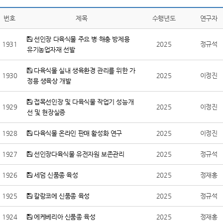
번호
제목
수행년도
연구자
선인장 다육식물 주요 병·해충 방제용
1931
2025
정규석
유기농업자재 선발
다육식물 실내 생육환경 관리를 위한 가
1930
2025
이정진
정용 생육상 개발
접목선인장 및 다육식물 작업기 성능개
1929
2025
이정진
선 및 현장실증
1928
다육식물 온라인 판매 활성화 연구
2025
이정진
1927
선인장다육식물 유전자원 보존관리
2025
정규석
1926
세덤 신품종 육성
2025
정재홍
1925
칼랑코에 신품종 육성
2025
정규석
1924
에케베리아 신품종 육성
2025
정재홍