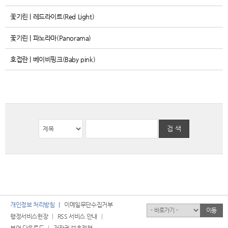
꽃기린 | 레드라이트(Red Light)
꽃기린 | 파노라마(Panorama)
호접란 | 베이비핑크(Baby pink)
검 색
개인정보 처리방침
이메일무단수집거부
유관기관
이동
행정서비스헌장
RSS 서비스 안내