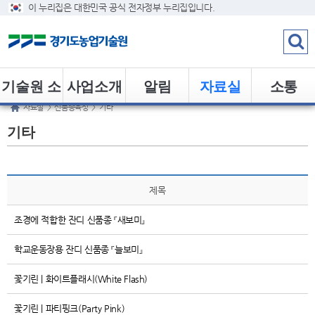
이 누리집은 대한민국 공식 전자정부 누리집입니다.
기술원 소
사업소개
알림
자료실
소통
자료실
>
신품종육성
>
기타
개
기타
제목
조경에 적합한 잔디 신품종 『새보미』
학교운동장용 잔디 신품종 『늘보미』
꽃기린 | 화이트플래시(White Flash)
꽃기린 | 파티핑크(Party Pink)