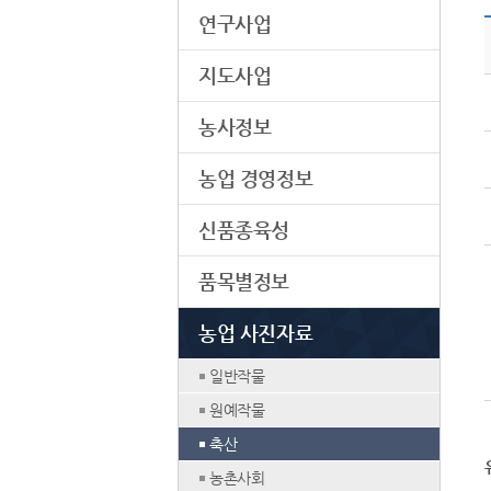
연구사업
지도사업
농사정보
농업 경영정보
신품종육성
품목별정보
농업 사진자료
일반작물
원예작물
축산
농촌사회