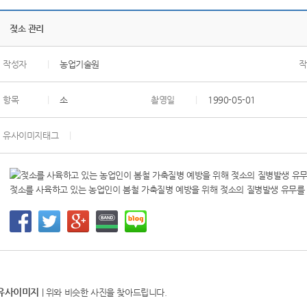
젖소 관리
작성자
|
농업기술원
작
항목
|
소
촬영일
|
1990-05-01
유사이미지태그
|
젖소를 사육하고 있는 농업인이 봄철 가축질병 예방을 위해 젖소의 질병발생 유무를 
유사이미지
| 위와 비슷한 사진을 찾아드립니다.