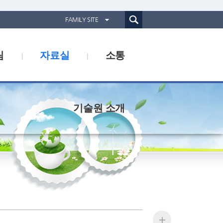
통합검색(웹)
FAMILY SITE
경기도농업기술원
림
자료실
소통
경기도동물위생시험소
경기산림환경연구소
경기해양수산자원연구소
기술원 소개