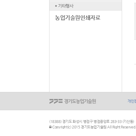
기타행사
농업기술원인쇄자료
개인
(18388) 경기도 화성시 병점구 병점중앙로 283-33 (기산동)
관리자 로그인
Copyright(c) 2015 경기도농업기술원 All Right Reserved