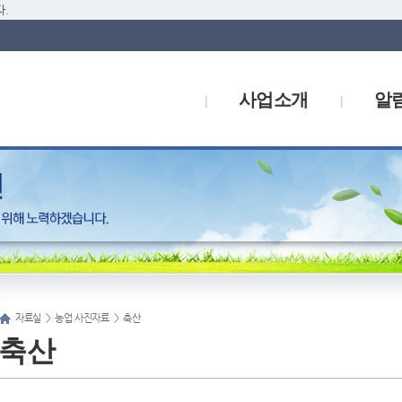
.
사업소개
알
자료실
>
농업 사진자료
>
축산
축산