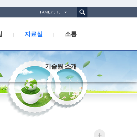
통합검색(웹)
FAMILY SITE
경기도농업기술원
림
자료실
소통
경기도동물위생시험소
경기산림환경연구소
경기해양수산자원연구소
기술원 소개