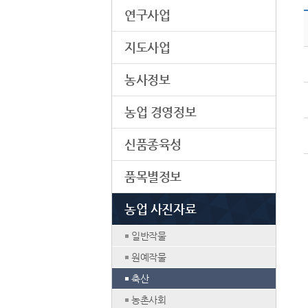
연구사업
지도사업
농사정보
농업 경영정보
신품종육성
품목별정보
농업 사진자료
일반작물
원예작물
축산
농촌사회