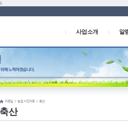
.
사업소개
알
자료실
>
농업 사진자료
>
축산
축산