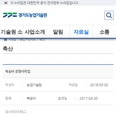
이 누리집은 대한민국 공식 전자정부 누리집입니다.
기술원 소
사업소개
알림
자료실
소통
자료실
>
농업 사진자료
>
축산
개
축산
복숭아 꽃떨이작업
작성자
|
농업기술원
작성일
|
2018-03-02
항목
|
복숭아
촬영일
|
2017-04-20
유사이미지태그
|