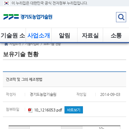
이 누리집은 대한민국 공식 전자정부 누리집입니다.
기술원 소
사업소개
알림
자료실
소통
사업소개
>
기술사업화
>
보유기술 현황
개
보유기술 현황
건조떡 및 그의 제조방법
작성자
|
경기도농업기술원
작성일
|
2014-09-03
첨부파일
|
10_1216053.pdf
바로보기
10-