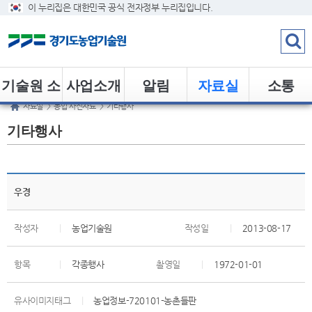
이 누리집은 대한민국 공식 전자정부 누리집입니다.
기술원 소
사업소개
알림
자료실
소통
자료실
>
농업 사진자료
>
기타행사
개
기타행사
우경
작성자
|
농업기술원
작성일
|
2013-08-17
항목
|
각종행사
촬영일
|
1972-01-01
유사이미지태그
|
농업정보-720101-농촌들판