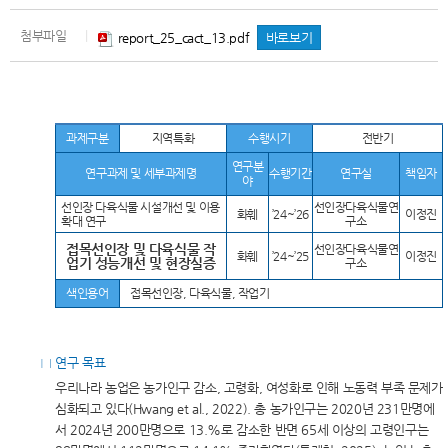
첨부파일
|
report_25_cact_13.pdf
바로보기
과제구분
지역특화
수행시기
전반기
연구분
연구과제 및 세부과제명
수행기간
연구실
책임자
야
선인장 다육식물 시설개선 및 이용
선인장다육식물연
화훼
’24~’26
이정진
확대 연구
구소
접목선인장 및 다육식물 작
선인장다육식물연
화훼
’24~’25
이정진
업기 성능개선 및 현장실증
구소
색인용어
접목선인장, 다육식물, 작업기
□ 연구 목표
우리나라 농업은 농가인구 감소, 고령화, 여성화로 인해 노동력 부족 문제가
심화되고 있다(Hwang et al., 2022). 총 농가인구는 2020년 231만명에
서 2024년 200만명으로 13.%로 감소한 반면 65세 이상의 고령인구는