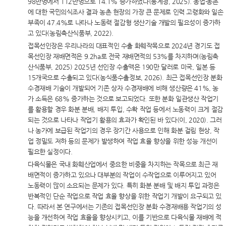
98만명에서 112만명으로 14.1% 증가하였다(통계청, 2025). 농업‧농촌
에 대한 국민의식조사 결과 농촌 현장의 가장 큰 문제로 인력 고령화와 일손
부족이 47.4%로 나타나 노동력 절감형 생산기술 개발의 필요성이 증가하
고 있다(농림축산식품부, 2022).
접목선인장은 우리나라의 대표적인 수출 화훼작목으로 2024년 경기도 접
목선인장 재배면적은 9.2ha로 전국 재배면적의 53%를 차지하며(농림축
산식품부, 2025) 2025년 선인장 수출액은 190만 달러로 미국, 일본 등
15개국으로 수출되고 있다(농식품수출정보, 2026). 최근 접목선인장 분화
수경재배 기술이 개발되어 기존 상자 수경재배에 비해 생산량은 41%, 농
가 소득은 68% 증가하는 것으로 보고되었다. 또한 분화 일관생산 작업기
를 활용할 경우 화분 분배, 배지 투입, 수확 작업 등에서 노동력이 크게 절감
되는 것으로 나타나 작업기 활용의 효과가 확인된 바 있다(이, 2020). 그러
나 농가에 보급된 작업기의 경우 장기간 사용으로 인해 화분 걸림 현상, 작
업 정밀도 저하 등의 문제가 발생하여 작업 효율 향상을 위한 성능 개선이
필요한 실정이다.
다육식물은 국내 화훼산업에서 중요한 비중을 차지하는 작목으로 최근 재
배면적이 증가하고 있으나 대부분의 작업이 수작업으로 이루어지고 있어
노동력이 많이 소요되는 문제가 있다. 특히 화분 분배 및 배지 투입 과정은
반복적인 단순 작업으로 작업 효율 향상을 위한 작업기 개발이 요구되고 있
다. 따라서 본 연구에서는 기존의 접목선인장 분화 수경재배용 작업기의 성
능을 개선하여 작업 효율을 향상시키고, 이를 기반으로 다육식물 재배에 적