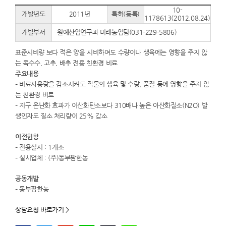
10-
개발년도
2011년
특허(등록)
1178613(2012.08.24)
개발부서
원예산업연구과 미래농업팀(031-229-5806)
표준시비량 보다 적은 양을 시비하여도 수량이나 생육에는 영향을 주지 않
는 옥수수, 고추, 배추 전용 친환경 비료
주요내용
– 비료사용량을 감소시켜도 작물의 생육 및 수량, 품질 등에 영향을 주지 않
는 친환경 비료
– 지구 온난화 효과가 이산화탄소보다 310배나 높은 아산화질소(N2O) 발
생인자도 질소 처리량이 25% 감소
이전현황
– 전용실시 : 1개소
– 실시업체 : (주)동부팜한농
공동개발
– 동부팜한농
상담요청 바로가기 >