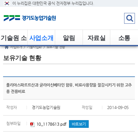
이 누리집은 대한민국 공식 전자정부 누리집입니다.
기술원 소
사업소개
알림
자료실
소통
사업소개
>
기술사업화
>
보유기술 현황
개
보유기술 현황
폴리아스파르트산과 글라이신베타인 함유, 비료사용량을 절감시키기 위한 고추
용 전용비료
작성자
|
경기도농업기술원
작성일
|
2014-09-05
첨부파일
|
10_1178613.pdf
바로보기