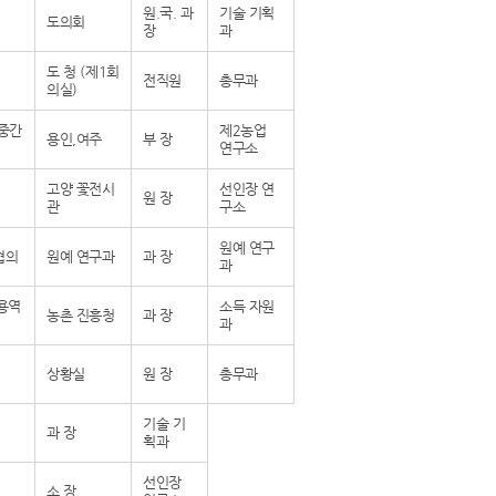
원.국. 과
기술 기획
도의회
장
과
도 청 (제1회
전직원
총무과
의실)
 중간
제2농업
용인,여주
부 장
연구소
고양 꽃전시
선인장 연
원 장
관
구소
원예 연구
협의
원예 연구과
과 장
과
용역
소득 자원
농촌 진흥청
과 장
과
상황실
원 장
총무과
기술 기
과 장
획과
선인장
소 장