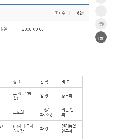
조회수
|
1824
성일
|
2008-09-08
장 소
참 석
비 고
도 청 (상황
원 장
총무과
실)
부장/
작물 연구
도의회
과․소장
과
포지
63시티 국제
환경농업
과 장
회의장
연구과