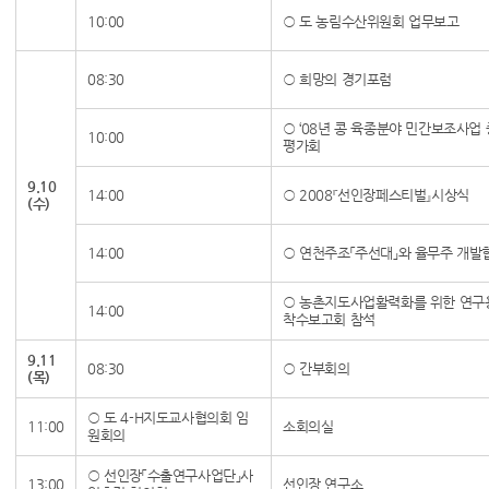
10:00
○ 도 농림수산위원회 업무보고
08:30
○ 희망의 경기포럼
○ ‘08년 콩 육종분야 민간보조사업
10:00
평가회
9.10
14:00
○ 2008『선인장페스티벌』시상식
(수)
14:00
○ 연천주조「주선대」와 율무주 개발
○ 농촌지도사업활력화를 위한 연구
14:00
착수보고회 참석
9.11
08:30
○ 간부회의
(목)
○ 도 4-H지도교사협의회 임
11:00
소회의실
원회의
○ 선인장「수출연구사업단」사
13:00
선인장 연구소