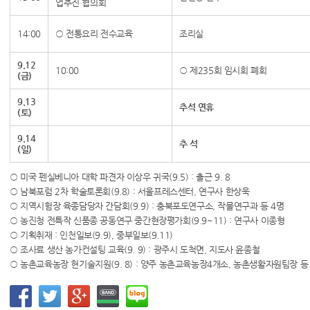
업추진 협의회
14:00
○ 전통요리 전수교육
조리실
9.12
10:00
○ 제235회 임시회 폐회
(금)
9.13
추석 연휴
(토)
9.14
추 석
(일)
○ 미국 펜실베니아 대학 파견자 이상우 귀국(9.5) : 출근 9. 8
○ 남북포럼 2차 학술토론회(9.8) : 서울프레스센터, 연구사 한상욱
○ 지역시험장 육종담당자 간담회(9.9) : 충북포도연구소, 작물연구과 등 4명
○ 농진청 전특작 신품종 공동연구 중간현장평가회(9.9~11) : 연구사 이종형
○ 기획취재 : 인천일보(9.9), 중부일보(9.11)
○ 조사료 생산 농가컨설팅 교육(9. 9) : 광주시 도척면, 지도사 윤종철
○ 농촌교육농장 현기술지원(9. 8) : 양주 농촌교육농장4개소, 농촌생활자원팀장 등