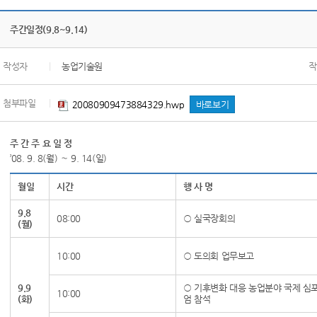
주간일정(9.8~9.14)
작성자
|
농업기술원
작
첨부파일
|
20080909473884329.hwp
바로보기
주 간 주 요 일 정
’08. 9. 8(월) ～ 9. 14(일)
월일
시간
행 사 명
9.8
08:00
○ 실국장회의
(월)
10:00
○ 도의회 업무보고
9.9
○ 기후변화 대응 농업분야 국제 심
10:00
(화)
엄 참석