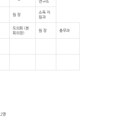
연구소
소득 자
원 장
원과
도의회 (본
원 장
총무과
회의장)
 2명