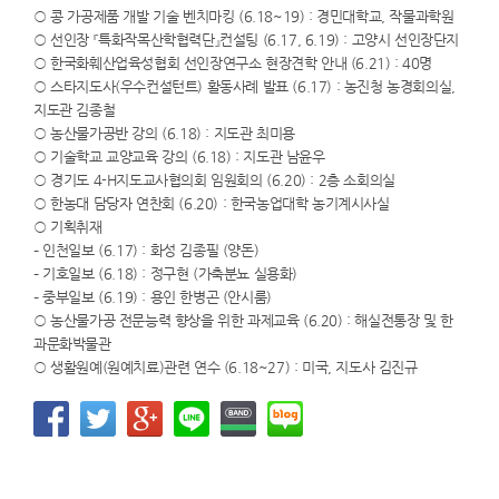
○ 콩 가공제품 개발 기술 벤치마킹 (6.18~19) : 경민대학교, 작물과학원
○ 선인장 『특화작목산학협력단』컨설팅 (6.17, 6.19) : 고양시 선인장단지
○ 한국화훼산업육성협회 선인장연구소 현장견학 안내 (6.21) : 40명
○ 스타지도사(우수컨설턴트) 활동사례 발표 (6.17) : 농진청 농경회의실,
지도관 김종철
○ 농산물가공반 강의 (6.18) : 지도관 최미용
○ 기술학교 교양교육 강의 (6.18) : 지도관 남윤우
○ 경기도 4-H지도교사협의회 임원회의 (6.20) : 2층 소회의실
○ 한농대 담당자 연찬회 (6.20) : 한국농업대학 농기계시사실
○ 기획취재
– 인천일보 (6.17) : 화성 김종필 (양돈)
– 기호일보 (6.18) : 정구현 (가축분뇨 실용화)
– 중부일보 (6.19) : 용인 한병곤 (안시룸)
○ 농산물가공 전문능력 향상을 위한 과제교육 (6.20) : 해실전통장 및 한
과문화박물관
○ 생활원예(원예치료)관련 연수 (6.18~27) : 미국, 지도사 김진규