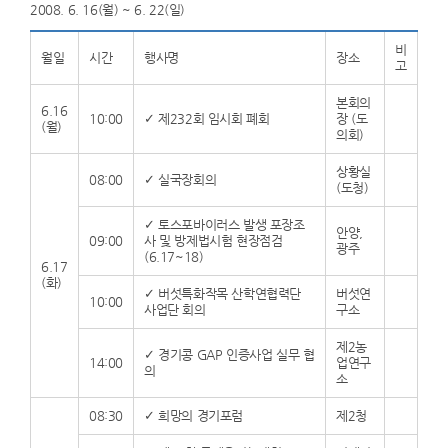
2008. 6. 16(월) ~ 6. 22(일)
비
월일
시간
행사명
장소
고
본회의
6.16
10:00
✓ 제232회 임시회 폐회
장 (도
(월)
의회)
상황실
08:00
✓ 실국장회의
(도청)
✓ 토스포바이러스 발생 포장조
안양,
09:00
사 및 방제법시험 현장점검
광주
(6.17~18)
6.17
(화)
✓ 버섯특화작목 산학연협력단
버섯연
10:00
사업단 회의
구소
제2농
✓ 경기콩 GAP 인증사업 실무 협
14:00
업연구
의
소
08:30
✓ 희망의 경기포럼
제2청