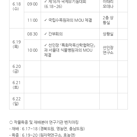
✓ 제16차 국제유기농대회
이태리
6.18
09:00
(6.18~26)
모데나
(수)
2층 상
11:00
✓ 국립수목원과의 MOU 체결
황실
08:30
✓ 간부회의
상황실
6.19
✓ 선인장 『특화작목산학협력단』
(목)
선인장
10:00
과 서울대 식물병원과의 MOU
연구소
체결
6.20
(금)
6.21
(토)
6.22
(일)
○ 작물육종 및 재배분야 연구기관 벤치마킹
– 재배 : 6.17~18 (경북도원, 영농연, 충남도원)
– 육종 : 6.19~20 (원자력연구소, 호농연)