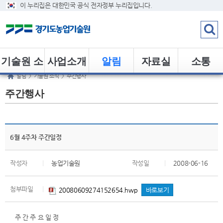
이 누리집은 대한민국 공식 전자정부 누리집입니다.
기술원 소
사업소개
알림
자료실
소통
알림
>
기술원 소식
>
주간행사
개
주간행사
6월 4주차 주간일정
작성자
|
농업기술원
작성일
|
2008-06-16
첨부파일
|
20080609274152654.hwp
바로보기
주 간 주 요 일 정