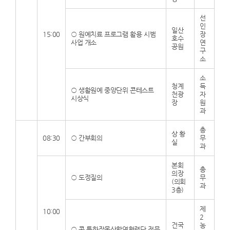
선
인
일산
15:00
○
원예치료 프로그램 활용 시범
장
호수
사업 개소
연
공원
구
소
소
청계
득
○
생활원예 중앙단위 콘테스트
천광
자
시상식
장
원
과
총
상 황
08:30
○
간부회의
무
실
과
본회
총
의장
○
도정질의
무
(의회
과
3층)
제
10:00
2
건국
농
○
콩 특화작목산학연협력단 전문