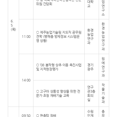
대학
업
위원 간담회
교
연
구
소
6.
환
5
경
(목)
환경
○
제주농업기술원 지도직 공무원
농
농업
11:00
견학 (병해충 방제정보 시스템운
업
연구
영 상황)
연
과
구
과
원
예
○
’08 봄작형 상추 이용 촉진사업
경기
연
및 지적현장평가
광주
구
과
14:00
작
연구
물
○
고구마 상품성 향상을 위한 전
관3층
기
문가 초청 재배기술 교육
회의
술
실
과
수원
총
09:50
○
현충탑 참배
인계
무