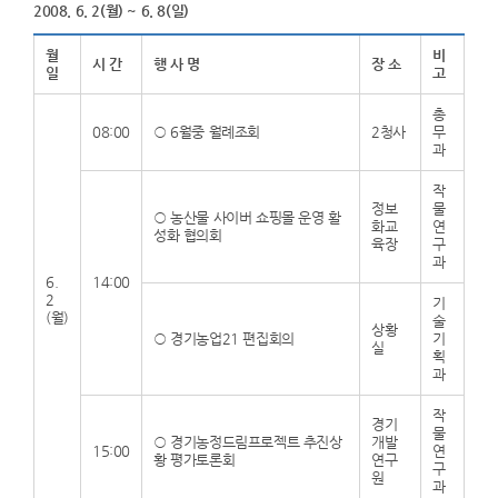
2008. 6. 2(월) ~ 6. 8(일)
월
비
시 간
행 사 명
장 소
일
고
총
08:00
○
6월중 월례조회
2청사
무
과
작
정보
물
○
농산물 사이버 쇼핑몰 운영 활
화교
연
성화 협의회
육장
구
과
6.
14:00
2
기
(월)
술
상황
○
경기농업21 편집회의
기
실
획
과
작
경기
물
○
경기농정드림프로젝트 추진상
개발
15:00
연
황 평가토론회
연구
구
원
과