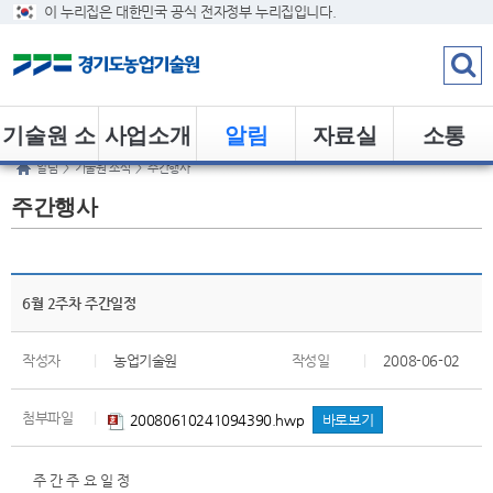
이 누리집은 대한민국 공식 전자정부 누리집입니다.
기술원 소
사업소개
알림
자료실
소통
알림
>
기술원 소식
>
주간행사
개
주간행사
6월 2주차 주간일정
작성자
|
농업기술원
작성일
|
2008-06-02
첨부파일
|
20080610241094390.hwp
바로보기
주 간 주 요 일 정