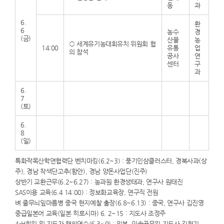
동
과
6.
환
6
농수
경
(금)
산물
농
○
세계유기농대회유치 위원회 협
14:00
유통
업
의 참석
공사
연
센터
구
과
6.
7
(토)
6.
8
(일)
특화작목산학연협력단 벤치마킹(6.2~3) : 풍기인삼클러스터, 경북사과(상
주), 경남 착색단고추(함안), 경남 양돈사업단(진주)
상반기 교환근무(6.2~6.27) : 농과원 환경생태과, 연구사 원태진
SAS이용 교육(6.4 14:00) : 정보화교육장, 연구직 전원
벼 줄무늬잎마름병 중국 현지예찰 출장(6.8~6.13) : 중국, 연구사 김진영
중급일본어 교육(일본 히로시마) 6. 2~15 : 지도사 조정주
4-H회원 및 지도자 해외연수(6.3~9) : 일본, 인솔공무원 지도사 김현기