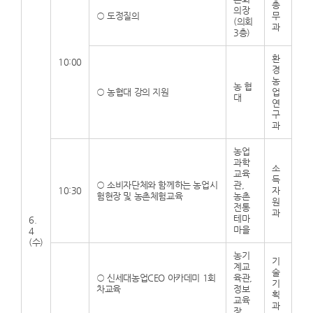
총
의장
○
도정질의
무
(의회
과
3층)
환
10:00
경
농
농 협
○
농협대 강의 지원
업
대
연
구
과
농업
과학
소
교육
득
○
소비자단체와 함께하는 농업시
관,
10:30
자
험현장 및 농촌체험교육
농촌
원
전통
과
테마
6.
마을
4
(수)
농기
기
계교
술
○
신세대농업CEO 아카데미 1회
육관,
기
차교육
정보
획
교육
과
장