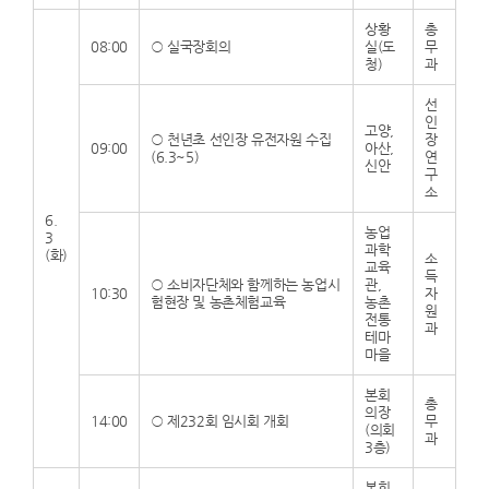
상황
총
08:00
○
실국장회의
실(도
무
청)
과
선
인
고양,
○
천년초 선인장 유전자원 수집
장
09:00
아산,
(6.3~5)
연
신안
구
소
6.
농업
3
과학
(화)
소
교육
득
○
소비자단체와 함께하는 농업시
관,
10:30
자
험현장 및 농촌체험교육
농촌
원
전통
과
테마
마을
본회
총
의장
14:00
○
제232회 임시회 개회
무
(의회
과
3층)
본회