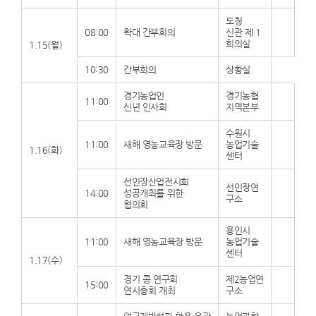
도청
08:00
확대 간부회의
신관 제 1
회의실
1.15(월)
10:30
간부회의
상황실
경기농업인
경기농협
11:00
신년 인사회
지역본부
수원시
11:00
새해 영농교육장 방문
농업기술
1.16(화)
센터
선인장산업전시회
선인장연
14:00
성공개최를 위한
구소
협의회
용인시
11:00
새해 영농교육장 방문
농업기술
센터
1.17(수)
경기 콩 연구회
제2농업연
15:00
연시총회 개최
구소