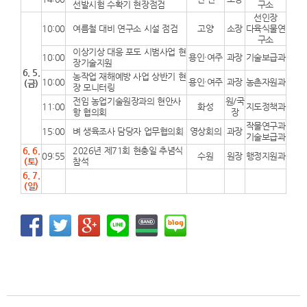
선발시험 수확기 현장점검
구소
선인장
10:00
여름철 대비 연구소 시설 점검
고양
소장
다육식물연
구소
이상기상 대응 포도 시범사업 현
10:00
용인·여주
과장
기술보급과
장기술지원
6. 5.
농작업 재해예방 사업 상반기 현
10:00
용인·여주
과장
농촌자원과
(금)
장 모니터링
전임 농업기술원장과의 현안사
원/국
11:00
화성
지도정책과
항 협의회
장
작물연구과
15:00
벼 생육조사 담당자 업무협의회
영상회의
과장
기술보급과
6. 6.
2026년 제71회 현충일 추념식
09:55
수원
원장
행정지원과
(토)
참석
6. 7.
(일)