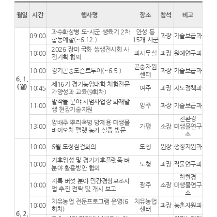
월일
시간
행사명
장소
참석
비고
과수화상병 도-시군 생육기 2차
안성 등
09:00
과장
기술보급과
합동예찰(~6.12.)
15개 시군
2026 장미·국화 생생전시회 사
10:00
과사무실
과장
원예연구과
전기획 협의
곤충자원
10:00
경기곤충도슨트투어(~6.5.)
과장
기술보급과
센터
6. 1.
제16기 경기농업대학 체험전문
(월)
10:45
여주
과장
지도정책과
가양성과 교육(9회차)
밭작물 분야 시범사업장 화재발
11:00
양주
과장
기술보급과
생 현장기술지원
친환경
양배추 뿌리혹병 방제용 미생물
13:00
가평
소장
미생물연구
바이오차 펠렛 농가 실증 방문
소
10:00
6월 도정점검회의
도청
원장
행정지원과
기후위성 및 경기기후플랫폼 벼
10:00
도청
과장
작물연구과
분야 활용방안 협의
친환경
지특 버섯 분야 민간경상보조사
10:00
광주
소장
미생물연구
업 추진 전략 및 개시 보고
소
치유농업 전문프로그램 운영(6
치유농업
10:00
과장
농촌자원과
회차)
센터
6. 2.