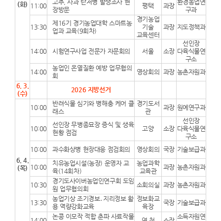
고추, 사과 탄저병 발생조사 현
환경농업연
(화)
11:00
평택
과장
장방문
구과
경기농업
제16기 경기농업대학 스마트농
13:30
기술
과장
지도정책과
업과 교육(9회차)
교육센터
선인장
14:00
시험연구사업 전문가 자문회의
서울
소장
다육식물연
구소
농업인 온열질환 예방 업무협의
14:00
영상회의
과장
농촌자원과
회
6. 3.
2026 지방선거
(수)
반려식물 심기와 병해충 케어 클
경기도서
10:00
과장
원예연구과
래스
관
선인장
선인장 무병종묘장 증식 및 생육
10:00
고양
소장
다육식물연
현황 점검
구소
10:00
과수화상병 현장대응 점검회의
영상회의
국장
기술보급과
6. 4.
치유농업시설(농장) 운영자 교
농업과학
10:00
과장
농촌자원과
(목)
육(14회차)
교육관
경기도사이버농업인연구회 도임
10:30
소회의실
과장
농촌자원과
원 업무협의회
농업기상 조기경보․지리정보 활
정보화교
13:30
국장
기술보급과
용 역량강화교육
육장
논콩 이모작 적합 춘파 사료작물
소득자원연
14:00
연 천
소장