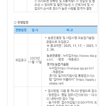
② 의사표현 정확성 및 소통역량> ③ 성실성 및 협
조성 ④ 창의력 및 발전가능성 ⑤ 근로자세 및 사
업의지 순서로 점수가 높은 사람을 합격자 결정
○ 전형일정
전형일정
일 시
비 고
농촌진흥청 및 사업시행 도농업기술원
공동으로 모집공고
※ 공고기간 : 2025. 11. 17. ~ 2025. 1
2. 24.
농촌진흥청 :
누리집(http://www.rda.g
2025년
o.kr), → 행정 → 채용공고
모집공고
11월 17일
경기도농업기술원
누리집(https://nongup.gg.go.kr/)
→ 채용정보
경기도 일자리지원사업 통합접수시스
템 “잡아바 어플라이” (https://apply.j
obaba.net)
접수방법: 다음 중 하나의 방법으로 접수
– 방문접수: 평일 업무시간(09:00∼18:0
0) 내에서만 접수 가능
– 등기우편: 접수마감일(18:00시까지) 도