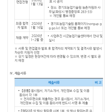
표 시 공지
면접전형
1월 13일
장소: 경기도농업기술원 농촌자원과 사
무실(화성시 병점중앙로 283-33)
※ 개인별 통보 예정
최종 합격
2026년
경기도농업기술원 홈페이지(nongup.g
자 발표
1월 16일
g.go.kr) 또는 개인별 통보 예정
2026년
사업추진 시군농업기술센터에서 안내 및
채용·계약
1~2월 중
실시
※ 서류 및 면접결과 발표 후 합격자의 계약포기 및 결격사유 발생시
차순위 지원자 선정
※ 상기 일정은 현장여건에 따라 변경될 수 있으며, 변경 시 별도 공
지 예정
Ⅳ. 제출서류
제출서류
비 고
【공통】 응시원서, 자기소개서, 개인정보 수집 및 이용
동의서 각 1부
※ 전자우편으로 제출하는 경우 응시원서, 자기소개서,
개인정보 수집 및 이용 동의서에 반드시 서명 후 제출
【해당자】 석·박사 학위증 사본 1부, 석·박사 학위논문 요