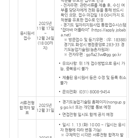
착분을 유효한 접수로 인정
– 전자우편: 관련서류를 제출 후, 수신 여
부를 담당자에게 전화 등을 통해 반드시
확인 요망, 접수 마감일 18:00시까지 도
착분을 유효한 접수로 인정
2025년
– 경기도 일자리지원사업 통합접수시스템
11월 17일
“잡아바 어플라이” (https://apply.jobab
응시원서
~
a.net)
접수
12월 24일
※ 방문접수 및 등기우편 : (우: 18388)
(18:00까
경기도 화성시 병점중앙로 283-33 경
지)
기도농업기술원(농촌자원과)
※ 전자우편 : gpfla23w@gg.go.kr
유의사항: 위 1개 접수방법으로 응시 가
능, 중복응시 불가
제출된 응시원서 등은 수정 및 등록 취소
불가
문의전화: (031) 8008-9454
경기도농업기술원 홈페이지(nongup.g
서류전형
2025년
g.go.kr) 또는 개인별 통보 예정
합격자 발
12월 31일
표
면접전형 일시도 함께 공지 예정
일시: 1. 13.(화) 10:00 ~ (일시는 응시
자 현황에 따라 변동 가능)
※ 구체적인 시각은 서류전형 합격자 발
2026년