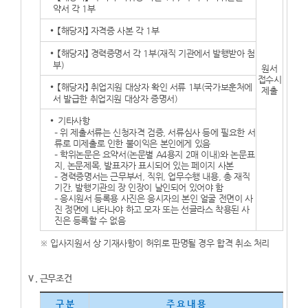
약서 각 1부
【해당자】 자격증 사본 각 1부
【해당자】 경력증명서 각 1부(재직 기관에서 발행받아 첨
부)
원서
접수시
【해당자】 취업지원 대상자 확인 서류 1부(국가보훈처에
제출
서 발급한 취업지원 대상자 증명서)
기타사항
– 위 제출서류는 신청자격 검증, 서류심사 등에 필요한 서
류로 미제출로 인한 불이익은 본인에게 있음
– 학위논문은 요약서(논문별 A4용지 2매 이내)와 논문표
지, 논문제목, 발표자가 표시되어 있는 페이지 사본
– 경력증명서는 근무부서, 직위, 업무수행 내용, 총 재직
기간, 발행기관의 장 인장이 날인되어 있어야 함
– 응시원서 등록용 사진은 응시자의 본인 얼굴 전면이 사
진 정면에 나타나야 하고 모자 또는 선글라스 착용된 사
진은 등록할 수 없음
※ 입사지원서 상 기재사항이 허위로 판명될 경우 합격 취소 처리
Ⅴ. 근무조건
구 분
주 요 내 용