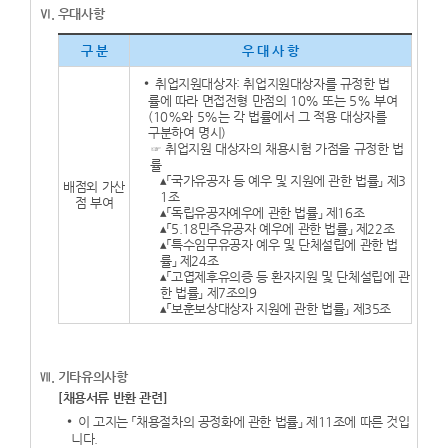
Ⅵ. 우대사항
구 분
우 대 사 항
취업지원대상자: 취업지원대상자를 규정한 법
률에 따라 면접전형 만점의 10% 또는 5% 부여
(10%와 5%는 각 법률에서 그 적용 대상자를
구분하여 명시)
☞ 취업지원 대상자의 채용시험 가점을 규정한 법
률
▴「국가유공자 등 예우 및 지원에 관한 법률」 제3
배점외 가산
1조
점 부여
▴「독립유공자예우에 관한 법률」 제16조
▴「5.18민주유공자 예우에 관한 법률」 제22조
▴「특수임무유공자 예우 및 단체설립에 관한 법
률」 제24조
▴「고엽제후유의증 등 환자지원 및 단체설립에 관
한 법률」 제7조의9
▴「보훈보상대상자 지원에 관한 법률」 제35조
Ⅶ. 기타유의사항
[채용서류 반환 관련]
이 고지는 「채용절차의 공정화에 관한 법률」 제11조에 따른 것입
니다.