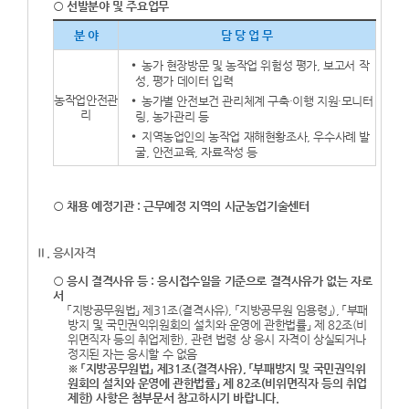
○ 선발분야 및 주요업무
분 야
담 당 업 무
농가 현장방문 및 농작업 위험성 평가, 보고서 작
성, 평가 데이터 입력
농작업안전관
농가별 안전보건 관리체계 구축·이행 지원·모니터
리
링, 농가관리 등
지역농업인의 농작업 재해현황조사, 우수사례 발
굴, 안전교육, 자료작성 등
○ 채용 예정기관 : 근무예정 지역의 시군농업기술센터
Ⅱ. 응시자격
○ 응시 결격사유 등 : 응시접수일을 기준으로 결격사유가 없는 자로
서
「지방공무원법」 제31조(결격사유), 「지방공무원 임용령」), 「부패
방지 및 국민권익위원회의 설치와 운영에 관한법률」 제 82조(비
위면직자 등의 취업제한), 관련 법령 상 응시 자격이 상실되거나
정지된 자는 응시할 수 없음
※ 「지방공무원법」 제31조(결격사유), 「부패방지 및 국민권익위
원회의 설치와 운영에 관한법률」 제 82조(비위면직자 등의 취업
제한) 사항은 첨부문서 참고하시기 바랍니다.