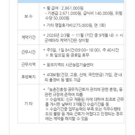
월 급여 : 2,861,000원
– 기본급 2,671,000원, 급식비 140,000원, 위험
보 수
수당 50,000원
기타 명절휴가비(275,000원, 연 1회)
2026년 2/3월 ∼ 11월 (기간 중 9개월 내) ※ 시
계약기간
군에따라 계약기간은 상이함
주5일, 1일 8시간(09:00~18:00), 주 40시간
근무시간
※ 토·일요일 등 공휴일 휴무
근무지역
응모지역의 시군농업기술센터
4대보험(건강, 고용, 산재, 국민연금) 가입, 관·내
후생복지
외 출장비 등 별도 지급
「농촌진흥청 공무직근로자 관리에 관한 훈령」 등
관련 규정에 준하여 따름
※ 수습제도: 신규 채용된 자에 대하여 최초로 근무
기 타
를 개시한 날부터 3개월간 수습기간을 둠
※ 수습기간중 업무능력의 부족 또는 직무수행태
도의 불량 등 계속 근로가 어렵다고 인정되는 경우
에는 계약을 해지할 수 있음