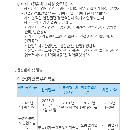
○ 아래 요건을 하나 이상 충족하는 자
– 산업안전보건법 관련 안전·보건관리 실무 경력 2년 이상 보유자
– 산업안전보건법상 관리감독자 실무경력 1년 이상 보유자
– 기타 농작업 안전관련 경험역량이 있다고 인정되는 자
– 안전‧보건 관련 자격증 보유자 등
* 기술사 : 전기안전, 화공안전, 기계안전, 건설안전, 산업위생
관리, 인간공학
* 기 사 : 농작업안전보건, 산업안전, 건설안전, 산업위생관리,
인간공학
* 산업기사 : 산업안전, 건설안전, 산업위생관리
* 산업안전지도사(건설안전, 기계안전, 전기안전, 화공안전), 산
업보건지도사(산업위생공학, 직업환경의학)
Ⅲ. 전형절차 및 일정
○ 관련기관 및 주요 역할
선발·모집 공
서류전형, 면
최종합격자
원서접수
채용 계약
고
접전형
발표
2025년
2025년
2026년
2026년
2026년
11월 17일 ~
11월 17일
1월13일(화)
1월16일(금)
1~2월
12월 24일
농촌진흥청,
도농업기술
도농업기술
시군농업기
원,
도농업기술원
도농업기술원
원
술센터