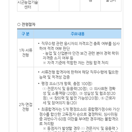
시군농업기술
센터
○ 전형절차
구 분
주요내용
직무수행 관련 응시자의 자격요건 충족 여부를 심사
하여 적격 여부 판단
1차 서류
– 농업 및 산업분야 안전·보건 관련 분야 경력·학위·
전형
자격증 소지 여부 등
※ 자격 기준에 적합한 자는 전원 합격 처리
서류전형 합격자에 한하여 해당 직무수행에 필요한
능력 및 적격성 검증
평정 요소(5개 항목, 총점 100점)
① 전문지식 및 응용력(20점), ② 의사표현 정확
성 및 소통역량 (20점), ③ 성실성 및 협조성(20
점), ④ 창의력 및 발전 가능성(20점), ⑤ 근로자
세 및 참여의지 등(20)
2차 면접
전형
최종합격자는 5개 평정요소의 종합평가점수와 가산
점수를 합산한 고득점자 순으로 결정하되, 심사위원
중 과반수가 60점 미만을 부여한 경우에는 불합격으
로 처리함
※ 동점자가 발생할 경우 ① 전문지식 및 응용력 >