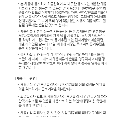
본 채용에 응시하여 최종합격이 되지 못한 응시자는 제출한 채용
서류의 반환을 청구할 수 있음을 알려 드립니다(반환청구기간: 최
종합격자 발표일 이후부터 90일까지). 다만, 전자우편으로 제출된
경우나 응시자가 자발적으로 제출한 경우에는 그러하지 아니하며,
천재지변이나 그 밖에 우리 청에 책임 없는 사유로 채용서류가 멸
실된 경우에는 반환한 것으로 봅니다.
채용서류 반환을 청구하려는 응시자는 붙임 채용서류 반환청구
서(「채용절차의 공정화에 관한 법률 시행규칙」 별지 제3호 서식)
를 작성하여 모집기관으로 등기우편 또는 전자메일로 제출하면,
제출이 확인된 날부터 14일 이내에 지정한 주소지로 등기우편을
통하여 발송해 드립니다.
응시자의 반환 청구에 대비하여 반환청구기간까지 채용서류를
보관하게 되며, 그때까지 채용서류의 반환을 청구하지 아니할 경
우에는 「개인정보 보호법」에 따라 지체 없이 채용서류 일체를 파기
할 예정입니다.
[채용비리 관련]
채용비리 관련 부정합격자는 인사위원회의 심의·결정을 거쳐 합
격을 취소하거나 근로계약을 해지합니다.
최종합격자 발표 후 채용예정자는 부정합격 시 관련 규정에 따라
합격이 취소될 수 있음을 내용으로 하는 확인서(공정채용 확인서)
를 제출해야 합니다.
채용비리 피해자 발생 시 관련 지침(채용비리 피해자 구제)에 따