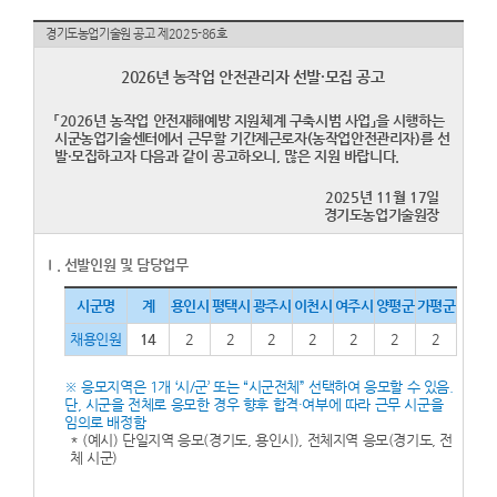
경기도농업기술원 공고 제2025-86호
2026년 농작업 안전관리자 선발·모집 공고
「2026년 농작업 안전재해예방 지원체계 구축시범 사업」을 시행하는
시군농업기술센터에서 근무할 기간제근로자(농작업안전관리자)를 선
발·모집하고자 다음과 같이 공고하오니, 많은 지원 바랍니다.
2025년 11월 17일
경기도농업기술원장
Ⅰ. 선발인원 및 담당업무
시군명
계
용인시
평택시
광주시
이천시
여주시
양평군
가평군
채용인원
14
2
2
2
2
2
2
2
※ 응모지역은 1개 ‘시/군’ 또는 “시군전체” 선택하여 응모할 수 있음.
단, 시군을 전체로 응모한 경우 향후 합격·여부에 따라 근무 시군을
임의로 배정함
* (예시) 단일지역 응모(경기도, 용인시), 전체지역 응모(경기도, 전
체 시군)