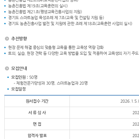
농촌진흥법 제19조(교육훈련의 실시)
농촌진흥법 제21조(평생교육진흥사업의 지원)
경기도 스마트농업 육성조례 제 7조(교육 및 컨설팅 지원 등)
경기도 농촌진흥사업 발전 및 지원에 관한 조례 제18조(교육훈련 사업의 실시)
추진방향
현장 문제 해결 중심의 맞춤형 교육을 통한 교육생 역량 강화
토의, 실습, 현장 견학 등 다양한 교육 방법을 도입 및 적용하여 교육생의 자기 주
모집안내
모집인원 :
50명
– 체험전문가양성과 30명, 스마트농업과 20명
모집일정
원서접수 기간
2026.1.5.
서 류 심 사
202
면 접
202
합격자 발표
202