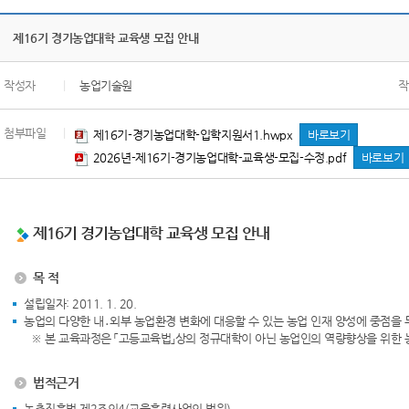
제16기 경기농업대학 교육생 모집 안내
작성자
|
농업기술원
작
첨부파일
|
제16기-경기농업대학-입학지원서1.hwpx
바로보기
2026년-제16기-경기농업대학-교육생-모집-수정.pdf
바로보기
제16기 경기농업대학 교육생 모집 안내
목 적
설립일자: 2011. 1. 20.
농업의 다양한 내․외부 농업환경 변화에 대응할 수 있는 농업 인재 양성에 중점을
※ 본 교육과정은 「고등교육법」상의 정규대학이 아닌 농업인의 역량향상을 위한 
법적근거
농촌진흥법 제2조의4(교육훈련사업의 범위)