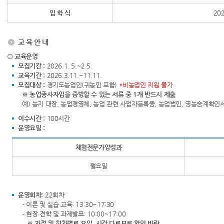
입 학 식
202
교 육 안 내
○ 교육운영
모집기간 :
2026.1. 5.~2.5.
교육기간 :
2026.3.11.~11.11.
모집대상 :
경기도농업인(귀농인 포함)
*비농업인 지원 불가
※ 농업종사자임을 증빙할 수 있는 서류 중 1개 반드시 제출
예) 농지 대장, 농업경영체, 농업 관련 사업자등록증, 농업법인, 영농승계확인
이수시간 :
100시간
운영요일 :
체험전문가양성과
월요일
운영회차:
22회차
– 이론 및 실습 교육: 13:30~17:30
– 현장 견학 및 과제발표: 10:00~17:00
※ 과정 및 회차별로 요일, 시간 다르므로 확인 바람.