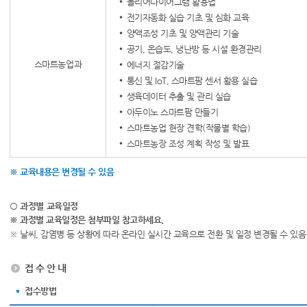
몰리어다이어그램 활용법
전기자동화 실습 기초 및 심화 교육
양액조성 기초 및 양액관리 기술
공기, 온습도, 냉난방 등 시설 환경관리
스마트농업과
에너지 절감기술
통신 및 IoT, 스마트팜 센서 활용 실습
생육데이터 추출 및 관리 실습
아두이노 스마트팜 만들기
스마트농업 현장 견학(작물별 학습)
스마트농장 조성 계획 작성 및 발표
※ 교육내용은 변경될 수 있음
○ 과정별 교육일정
※ 과정별 교육일정은 첨부파일 참고하세요.
※ 날씨, 감염병 등 상황에 따라 온라인 실시간 교육으로 전환 및 일정 변경될 수 있음
접 수 안 내
접수방법