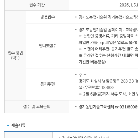
접수 기간
2026.1.5.
방문접수
경기도농업기술원 경기농업기술교육센
경기도농업기술원 홈페이지 : 교육정보
※ 농업인 증빙서류, 기타 증빙자료 스캔
파일만 가능, zip 파일은 업로드 불가)
인터넷접수
※ 스캔이 어려우면: 등기우편 별도 
접수 방법
※ 온라인 접수는 신청기간 내 화면 
(택1)
기간만 버튼생성)
주 소
경기도 화성시 병점중앙로 283-33
등기우편
실 (우편번호: 18388)
※ 2월 6일(금)까지 서류 도착, 소인
접수 및 교육문의
경기농업기술교육센터 ☎ 031)8008-
제출서류