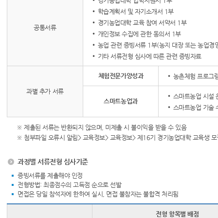
경기농업대학 입학지원서 1부
학습계획서 및 자기소개서 1부
경기농업대학 교육 참여 서약서 1부
공통서류
개인정보 수집에 관한 동의서 1부
농업 관련 증빙서류 1부(농지 대장 또는 농업경
기타 서류전형 심사에 따른 관련 증빙자료
체험전문가양성과
농촌체험 프로그램
과별 추가 서류
스마트농업 시설 
스마트농업과
스마트농업 기술 
※ 제출된 서류는 반환되지 않으며, 미제출 시 불이익을 받을 수 있음
※ 첨부파일 오류시 알림> 교육정보> 교육정보> 제16기 경기농업대학 교육생 모
과정별 서류전형 심사기준
증빙서류를 제출해야 인정
전형방법: 최종점수의 고득점 순으로 선발
면접은 당일 참석자에 한하여 실시, 면접 불참자는 불합격 처리됨
전형 항목별 배점