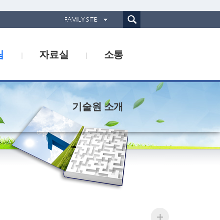
통합검색(웹)
FAMILY SITE
경기도농업기술원
림
자료실
소통
경기도동물위생시험소
경기산림환경연구소
경기해양수산자원연구소
기술원 소개