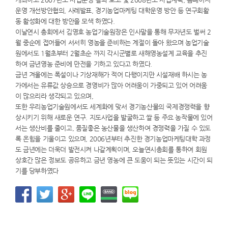
운영 개선방안협의, 사례발표, 경기농업마케팅 대학운영 방안 등 연구회활
동 활성화에 대한 방안을 모색 하였다.
이날연시 총회에서 김영호 농업기술원장은 인사말을 통해 무자년도 벌써 2
월 중순에 접어들어 서서히 영농을 준비하는 계절이 돌아 왔으며 농업기술
원에서도 1월초부터 2월초순 까지 각시군별로 새해영농설계 교육을 추진
하여 금년영농 준비에 만전을 기하고 있다고 하였다.
금년 겨울에는 폭설이나 기상재해가 적어 다행이지만 시설재배 하시는 농
가에서는 유류값 상승으로 경영비가 많아 어려움이 가중되고 있어 어려움
이 많으리라 생각되고 있으며,
또한 우리농업기술원에서도 세계화에 맞서 경기농산물의 국제경쟁력을 향
상시키기 위해 새로운 연구. 지도사업을 발굴하고 쌀 등 주요 농작물에 있어
서는 생산비를 줄이고, 품질좋은 농산물을 생산하여 경쟁력을 가질 수 있도
록 온힘을 기울이고 있으며, 2006년부터 추진한 경기농업마케팅대학 과정
도 금년에는 더욱더 발전시켜 나갈계획이며, 오늘연시총회를 통하여 회원
상호간 많은 정보도 공유하고 금년 영농에 큰 도움이 되는 뜻있는 시간이 되
기를 당부하였다