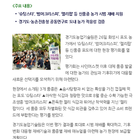
<주요 내용>
‘슈팅스타’, ‘썸머크리스피’, ‘젤리팝’ 등 신품종 농가 시범 재배 지원
경기도-농촌진흥청 공동연구로 도내 농가 적응성 검증
경기도농업기술원은 26일 화성시 포도 농
가에서 ‘슈팅스타’, ‘썸머크리스피’, ‘젤리팝’
등 신품종 포도에 대한 현장 평가회를 열
었다.
평가회는 샤인머스켓 이후 대체 품종 발굴
에 대한 농가의 관심과 기후위기에 대응할
새로운 선택지를 모색하기 위해 마련됐다.
현장에서 소개된 3개 품종은 ▲솜사탕향과 씨 없는 특성을 가진 껍질째 먹
는 포도 ‘슈팅스타’ ▲아삭한 식감과 청량한 맛으로 8월 중순 수확 가능한 극
조생종 ‘썸머크리스피’ ▲쫀득한 젤리 식감과 뛰어난 착색력을 지닌 ‘젤리
팝’이다. 세 품종 모두 차별화된 맛·식감·외관을 갖추고 있어 최근 소비 트렌
드에 부합한다는 평가를 받았다.
경기도농업기술원은 이번 평가 결과를 토대로 시범 재배를 확대하고, 기후
변화 대응형 재배기술과 품종별 재배 매뉴얼을 마련해 농가 현장에 보급할
계획이다.