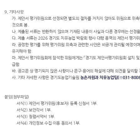
9. 기타사항
가. 제안서 평가위원으로 선정되면 별도의 절차를 거치지 않아도 위원으로 위촉
것으로 봄.
나. 제출된 서류는 반환하지 않으며 기재된 내용이 사실과 다른 경우에는 선정을
다. 제출 서류는 2026 경기도 치유농업 박람회 행사 대행 용역의 제안서 평가
라. 공정한 평가를 위해 평가위원 위촉과 관련한 사안은 비공개 관리될 예정이며
유지해야 함.
마. 제안서 평가위원회에 참석한 위원에게는 「경기도 제안서평가위원회 설치 및
급함.
바. 공고문 상 명기되지 않은 사항이나 문구·용어의 해설에 대해 의견을 달리할 
사. 기타 자세한 사항은 경기도농업기술원
농촌자원과 치유농업팀(☏031-8008-
붙임(첨부파일)
서식1) 제안서 평가위원(후보자) 등록 신청서 1부.
서식2) 보안각서 1부.
서식3) 청렴서약서 1부.
서식4) 개인정보 수집·이용 동의서 1부.