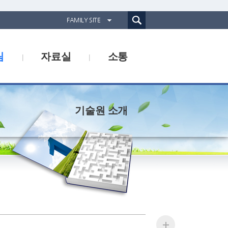
통합검색(웹)
FAMILY SITE
경기도농업기술원
림
자료실
소통
경기도동물위생시험소
경기산림환경연구소
경기해양수산자원연구소
기술원 소개