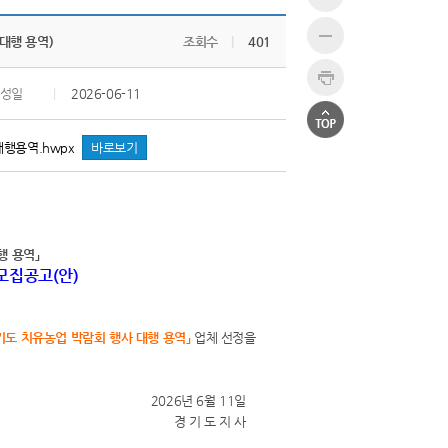
대행 용역)
조회수
|
401
성일
|
2026-06-11
행용역.hwpx
바로보기
행 용역」
모집공고(안)
경기도 치유농업 박람회 행사 대행 용역」
업체 선정을
2026년 6월 11일
경 기 도 지 사