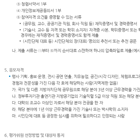
③ 청렴서약서 1부
④ 개인정보제공동의서 1부
⑤ 참여자격 요건을 증명할 수 있는 서류
(공무원, 교수, 공공기관 직원, 회사 직원 등) 재직증명서 및 경력증명서
(기술사, 교수 등 자격 또는 학위 소지자) 자격증 사본, 학위증명서 또는
경우에는 재직증명서 및 경력증명서도 함께 제출
(시민단체 대표 등) 시민단체의 장(대표) 명의의 추천서 또는 추천 공문
나. 제출 서류는 ①부터 ⑤까지 순서대로 스캔하여 하나의 압축파일로 제출(예
5. 응모자격
행사 기획․홍보·운영, 전시·공연 연출, 치유농업, 공간/시각 디자인, 체험프로
경험과 전문성을 가진 다음 각 호에 해당하는 사람(지역제한 없음)
가. 국가 및 다른 지방자치단체 공무원으로 해당 분야 3년 이상 근무경력을 가진
나. 정부투자기관·출연기관·지방공기업의 기술직렬 5급 이상 직원 또는 해당 
다. 대학의 조교수 이상인 자로서 해당 분야 전공을 한 자
라. 해당 분야에 1년 이상 근무경력을 가진 기술사 또는 박사학위 소지자
마. 시민단체 대표 등 공정한 심사를 위하여 필요하다고 인정되는 사람
6. 평가위원 선정방법 및 대상자 통지