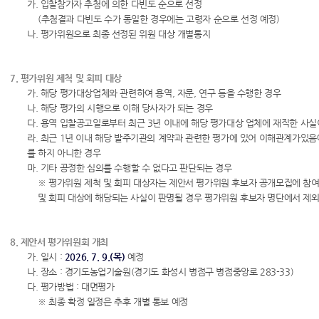
가. 입찰참가자 추첨에 의한 다빈도 순으로 선정
(추첨결과 다빈도 수가 동일한 경우에는 고령자 순으로 선정 예정)
나. 평가위원으로 최종 선정된 위원 대상 개별통지
7. 평가위원 제척 및 회피 대상
가. 해당 평가대상업체와 관련하여 용역, 자문, 연구 등을 수행한 경우
나. 해당 평가의 시행으로 이해 당사자가 되는 경우
다. 용역 입찰공고일로부터 최근 3년 이내에 해당 평가대상 업체에 재직한 사실
라. 최근 1년 이내 해당 발주기관의 계약과 관련한 평가에 있어 이해관계가있
를 하지 아니한 경우
마. 기타 공정한 심의를 수행할 수 없다고 판단되는 경우
※ 평가위원 제척 및 회피 대상자는 제안서 평가위원 후보자 공개모집에 참여
및 회피 대상에 해당되는 사실이 판명될 경우 평가위원 후보자 명단에서 제
8. 제안서 평가위원회 개최
가. 일시 :
2026. 7. 9.(목)
예정
나. 장소 : 경기도농업기술원(경기도 화성시 병점구 병점중앙로 283-33)
다. 평가방법 : 대면평가
※ 최종 확정 일정은 추후 개별 통보 예정