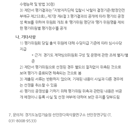
수행능력 및 방법 30점)
3) 제안서 평가결과는 「지방자치단체 입찰시 낙찰자 결정기준(행정안전
부예규 제253호)」 제7장 제4절 3.평가결과의 공개에 따라 평가의 공정
성 확보를 위하여 위원회 개최 후 ‘평가위원 명단’과 ‘평가 위원명을 제외
한 평가위원별 평가점수’를 공개
나. 기타사항
1) 평가위원회 당일 출석 위원에 대해 수당지급 기준에 따라 심사수당
지급
* 근거: 경기도 계약심의위원회 구성 및 운영에 관한 조례 별지/별
준
2) 제안서 평가위원으로 선정된 경우 별도의 절차없이 위촉된 것으로
보며 평가가 종료되면 해촉되는 것으로 봄
3) 제출된 서류는 반환하지 않으며, 기재된 내용이 사실과 다른 경우에
는 선정을 취소할 수 있음
4) 평가의 공정성을 기하기 위해 평가위원 위촉과 관련된 내용은 비공
개 예정이니 등록 사실 및 선정 여부에 대하여 보안 유지를 당부드림
7. 문의처: 경기도농업기술원 선인장다육식물연구소 선인장연구팀 (T.
031-8008-9533)