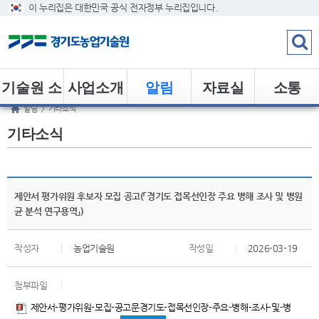
이 누리집은 대한민국 공식 전자정부 누리집입니다.
기술원 소
사업소개
알림
자료실
소통
알림
>
기타소식
개
기타소식
제안서 평가위원 후보자 모집 공고(「경기도 접목선인장 주요 병해 조사 및 병원
균 분석 연구용역」)
작성자
|
농업기술원
작성일
|
2026-03-19
첨부파일
|
제안서-평가위원-모집-공고문경기도-접목선인장-주요-병해-조사-및-병