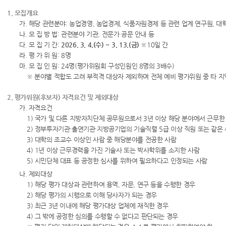
1. 모집개요
가. 해당 관련분야: 농업경영, 농업경제, 식품자원경제 등 관련 업계 연구원, 대
나. 모 집 방 법: 관련분야 기관, 전문가 공문 안내 등
다. 모 집 기 간:
2026. 3. 4.(수) ~ 3. 13.(금)
※10일 간
라. 평 가 위 원: 8명
마. 모 집 인 원: 24명(평가위원회 구성인원인 8명의 3배수)
※ 분야별 적합도 고려 부적격 대상자 제외하며 전체 예비 평가위원 중 타 지
2. 평가위원(후보자) 자격요건 및 제외대상
가. 자격요건
1) 국가 및 다른 지방자치단체 공무원으로서 3년 이상 해당 분야에서 근무한
2) 정부투자기관·출연기관·지방공기업의 기술직렬 5급 이상 직원 또는 같은
3) 대학의 조교수 이상인 사람 중 해당분야를 전공한 사람
4) 1년 이상 근무경력을 가진 기술사 또는 박사학위를 소지한 사람
5) 시민단체 대표 등 공정한 심사를 위하여 필요하다고 인정되는 사람
나. 제외대상
1) 해당 평가 대상과 관련하여 용역, 자문, 연구 등을 수행한 경우
2) 해당 평가의 시행으로 이해 당사자가 되는 경우
3) 최근 3년 이내에 해당 평가대상 업체에 재직한 경우
4) 그 밖에 공정한 심의를 수행할 수 없다고 판단되는 경우