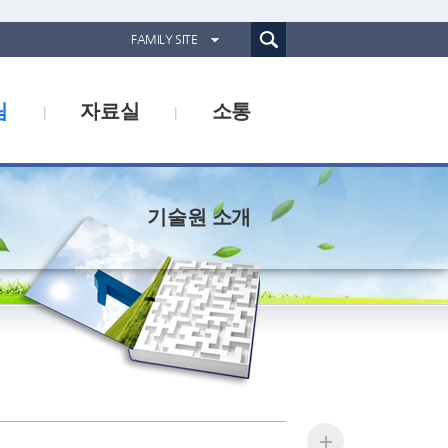
통합검색(웹)
FAMILY SITE
경기도농업기술원
림
자료실
소통
경기도동물위생시험소
경기산림환경연구소
경기해양수산자원연구소
기술원 소개