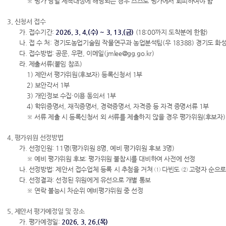
※ 평가 당일 제척대상에 해당되는 경우 스스로 평가에서 회피하여야 함
3. 신청서 접수
가. 접수기간:
2026. 3. 4.(수) ~ 3. 13.(금)
(18:00까지 도착분에 한함)
나. 접 수 처: 경기도농업기술원 작물연구과 농업분석팀(우 18388) 경기도 화성
다. 접수방법: 공문, 우편, 이메일(jmlee@gg.go.kr)
라. 제출서류(붙임 참조)
1) 제안서 평가위원(후보자) 등록신청서 1부
2) 보안각서 1부
3) 개인정보 수집·이용 동의서 1부
4) 학위증명서, 재직증명서, 경력증명서, 자격증 등 자격 증명서류 1부
※ 서류 제출 시 등록신청서 외 서류를 제출하지 않을 경우 평가위원(후보자)
4. 평가위원 선정방법
가. 선정인원: 11명(평가위원 8명, 예비 평가위원 후보 3명)
※ 예비 평가위원 후보: 평가위원 불참시를 대비하여 사전에 선정
나. 선정방법: 제안서 접수업체 등록 시 추첨을 거쳐 ① 다빈도 ② 고령자 순으로
다. 선정결과: 선정된 위원에게 유선으로 개별 통보
※ 연락 불능시 차순위 예비평가위원 중 선정
5. 제안서 평가예정일 및 장소
가. 평가예정일:
2026. 3. 26.(목)