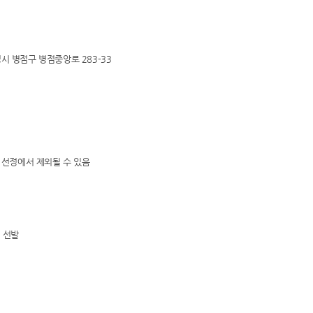
시 병점구 병점중앙로 283-33
 선정에서 제외될 수 있음
 선발