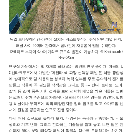
독일 도나우에싱겐-아젠에 설치된 넥스트투선의 수직 양면 패널 단지.
패널 사이 10미터 간격에서 콤바인이 자유롭게 밀을 수확한다.
12헥타르 부지에 약 4메가와트 규모의 발전이 가능하다. © Knoblauch /
Next2Sun
연구실 차원에서는 빛 자체를 골라 쓰는 방안도 연구 중이다. 미국의 U
C산타크루즈에서 개발한 ‘마젠타 색 파장 선택형 패널’은 식물 광합성
에 상대적으로 덜 사용되는 청색과 녹색 일부를 주로 흡수해서 전기를
만들고 작물에 꼭 필요한 적색광은 그대로 통과시킨다. 토마토, 오이,
딸기 등 20여 품종 시험 결과를 보면 선택형 패널을 씌운 작물은 일반
온실과 비슷한 수준으로 자라거나 오히려 더 나은 경우도 있었다. 멀칭
용 비닐이나 부직포에 박막 태양전지를 입혀 잡초를 막고 스마트팜 센
서에 전원을 공급하는 연구도 진행 중이다.
다시 처음 질문으로 돌아가 보자. 태양광은 농사와 상충하는가. 식물
생리와 기후 변화, 그리고 진화하는 기술들을 함께 놓고 보면 답은 단
순하지 않다. 분명 태양광 패널이 작물의 감수를 초래하기는 하지만,