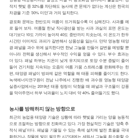
작지 햇빛 중 32%를 차단해도 농사에 큰 문제가 없다는 계산은 한국의
차광율 기준 ‘30% 미만’과 거의 일치한다.
광포화 문제는 한반도의 여름이 뜨거워질수록 더 심해진다. 사과를 예
로 들어 보자. 여름철 한낮 직사광선을 받는 사과 과실의 표면 온도는
대기보다 10도 가까이 높아져 40도 중반까지 치솟는데, 이 온도가 한두
시간만 이어져도 과피가 갈변해서 상품성을 잃는다. 만약 영농형 태양
광 패널을 과수 위에 설치한다면 한낮 그늘을 만들어 갈변을 예방할 뿐
아니라 전력을 생산해서 부수적인 수익을 얻을 수 있다. 부수 효과는
더 있다. 패널 하부는 지온이 낮게 유지되므로 토양 수분 증발이 줄어
들어 건기처럼 지속되는 요즘의 여름 가뭄 스트레스를 완화해주는 한
편, 태양광 패널이 방파제 같은 역할을 해 태풍 피해를 줄이기도 한다.
녹색에너지연구원이 전남 나주에서 진행한 배 과수원 영농형 태양광
실증사업에서는 2019년 태풍 링링이 닥쳤을 때 패널과 구조물이 강풍
을 막아주면서 하부 낙과율이 노지 대비 약 40% 줄어들기도 했다.
농사를 방해하지 않는 방향으로
최근의 농업용 태양광 기술은 상황에 따라 햇빛을 가리는 양을 능동적
으로 조절하는 방향으로 진화하고 있다. 가장 현실적인 기술은 ‘양축 추
적식 패널’이다. 패널을 기울일 수 있는 축에 설치해 발전 효율을 극대
화하거나, 작물에 빛이 필요한 시간대에는 세워서 그늘을 최소화할 수