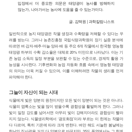
입장에서 더 중요한 의문은 태양광이 농사를 방해하지
않는가, 나아가서는 농사에 도움을 줄 수 있는가이다.
글
. 김택원 | 과학칼럼니스트
일반적으로 농지 태양광은 작물 생장과 수확량을 저해할 수 있다는 우
려를 받는다. 그러나 농촌진흥청 국립식량과학원의 장기 실증 분석에
따르면 벼·감자·배추·마늘·양파·배 등 주요 6개 작물에서 한국형 영농형
태양광 하부의 수확 감소율은 대체로 20% 미만으로 나타났다. 이는 기
존 농업 소득의 일정 부분을 보완할 수 있는 수준으로, 경제적 활용 가
능성을 시사한다. 기후변화와 농업 자동화 흐름 속에서 영농형 태양광
의 의미는 더욱 커질 수 있으며, 이를 이해하려면 작물의 생리를 먼저
파악해야 한다.
그늘이 자산이 되는 시대
식물에게 빛은 양분의 원천이지만 모든 빛이 양분이 되는 것은 아니다.
식물의 엽록소는 빛을 많이 받을수록 광합성을 활발하게 한다. 그러나
빛이 일정 강도를 넘어서면 아무리 빛이 강해지더라도 광합성이 빨라
지지 않는다. 식물생리학에서 ‘광포화점’이라 부르는 이 한계는 작물마
다 다르며, 특히 기온에 따라 크게 변한다. 벼만 해도 서늘한 봄날에는
한낮의 직사광을 거의 다 양분으로 바꾸지만, 35도 폭염에서는 그 한계