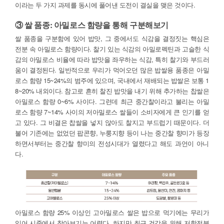
이라는 두 가지 과제를 동시에 풀어낸 도전이 결실을 맺은 것이다.
③ 쌀 품종: 아밀로스 함량을 통해 구분해보기
쌀 품종을 구분함에 있어 밥맛, 그 중에서도 식감을 결정짓는 핵심은
전분 속 아밀로스 함량이다. 찰기 있는 식감의 아밀로펙틴과 고슬한 식
감의 아밀로스 비율에 따라 밥맛을 좌우하는 식감, 특히 찰기와 부드러
움이 결정된다. 일반적으로 우리가 먹어오던 많은 밥쌀용 품종은 아밀
로스 함량 15~24%의 범주에 있으며, 국내에서 재배되는 밥쌀은 보통 1
8~20% 내외이다. 참고로 흔히 찰진 밥맛을 내기 위해 추가하는 찹쌀은
아밀로스 함량 0~6% 사이다. 그런데 최근 중간찰이라고 불리는 아밀
로스 함량 7~14% 사이의 저아밀로스 쌀들이 소비자에게 큰 인기를 얻
고 있다. 그 비결은 찹쌀을 넣지 않아도 찰지고 부드럽기 때문이다. 더
불어 기존에는 없었던 팝콘향, 누룽지향 등이 나는 중간찰 향미가 등장
하면서부터는 중간찰 향미의 전성시대가 열렸다고 해도 과언이 아니
다.
아밀로스 함량 25% 이상인 고아밀로스 쌀은 밥으로 먹기에는 무리가
있어 시중에서 찾아보기는 어렵다. 하지만 최근 건강을 위해 저항전분