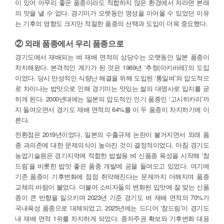
이 있어 아무리 좋은 품종이라도 적합하지 않은 환경에서 자라면 본래
의 맛을 낼 수 없다. 경기미가 오랫동안 명성을 이어올 수 있었던 이유
는 기후의 영향도 크지만 적절한 품종의 선택과 도입이 더욱 중요했다.
② 외래 품종에서 우리 품종으로
경기도에서 재배되는 벼 재배 면적의 상당수는 오랫동안 일본 품종이
차지해왔다. 본격적인 계기가 된 것은 1969년 ‘추청(아키바레)’의 도입
이었다. 당시 만성적인 식량난 해결을 위해 도입된 ‘통일벼’와 압도적으
로 차이나는 밥맛으로 인해 경기미는 맛있는 쌀의 대명사로 입지를 굳
히게 된다. 2000년대에는 일본의 압도적인 인기 품종인 ‘고시히카리’까
지 들여오면서 경기도 재배 면적의 64%를 이 두 품종이 차지하기에 이
른다.
전환점은 2019년이었다. 일본의 수출규제 논란이 불거지면서 외래 품
종 과의존에 대한 문제의식이 높아진 것이 결정적이었다. 마침 경기도
농업기술원은 경기지역에 적합한 밥쌀용 벼 신품종 육성을 시작해 ‘참
드림’을 비롯한 밥맛 좋은 품종 개발에 공을 들여오고 있었다. 여기에
기존 품종이 기후변화에 점점 취약해진다는 문제까지 더해지며 품종
교체의 바람이 불었다. 더불어 소비자들의 변화된 입맛에 잘 맞는 신품
종이 큰 반향을 일으키며 2023년 기준 경기도 벼 재배 면적의 70%가
국내육성 품종으로 대체되었고, 2025년에는 드디어 ‘참드림’이 경기도
내 재배 면적 1위를 차지하게 되었다. 종자주권 확보와 기후변화 대응