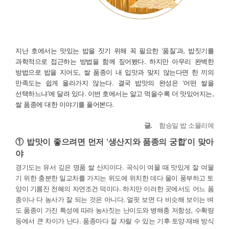
지난 호에서는 맛있는 밥을 짓기 위해 꼭 필요한 ‘품질’과, 밥짓기를
과학적으로 접근하는 방법을 함께 짚어봤다. 하지만 아무리 완벽한
방법으로 밥을 지어도, 쌀 품종이 내 입맛과 맞지 않는다면 한 끼의
만족도는 쉽게 올라가지 않는다. 결국 밥맛의 완성은 ‘어떤 쌀을
선택하느냐’에 달려 있다. 이번 호에서는 알고 먹을수록 더 맛있어지는,
쌀 품종에 대한 이야기를 풀어본다.
글.
함승일 밥 소믈리에
① 밥맛이 좋으려면 먼저 ‘생산지와 품종의 궁합’이 맞아
야
경기도는 유서 깊은 명품 쌀 산지이다. 곡식이 여물 때 맛있게 잘 여물
기 위한 충분한 일교차를 가지는 위도에 위치한 데다 물이 풍부하고 토
양이 기름진 천혜의 자연조건 덕이다. 하지만 이러한 곳에서도 어느 품
종이나 다 농사가 잘 되는 것은 아니다. 얼핏 보면 다 비슷해 보이는 벼
도 품종이 가진 특성에 따라 농사짓는 난이도와 병해충 저항성, 수확량
등에서 큰 차이가 난다. 품종마다 잘 자랄 수 있는 기후·토양·재배 방식