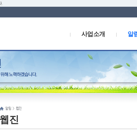
.
사업소개
알
알림
>
웹진
웹진