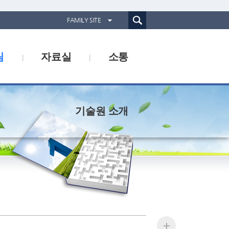
통합검색(웹)
FAMILY SITE
경기도농업기술원
림
자료실
소통
경기도동물위생시험소
경기산림환경연구소
경기해양수산자원연구소
기술원 소개