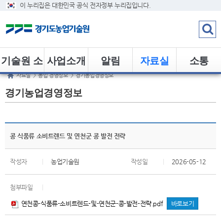
이 누리집은 대한민국 공식 전자정부 누리집입니다.
기술원 소
사업소개
알림
자료실
소통
자료실
>
농업 경영정보
>
경기농업경영정보
개
경기농업경영정보
콩 식품류 소비트렌드 및 연천군 콩 발전 전략
작성자
|
농업기술원
작성일
|
2026-05-12
첨부파일
|
연천콩-식품류-소비트렌드-및-연천군-콩-발전-전략.pdf
바로보기