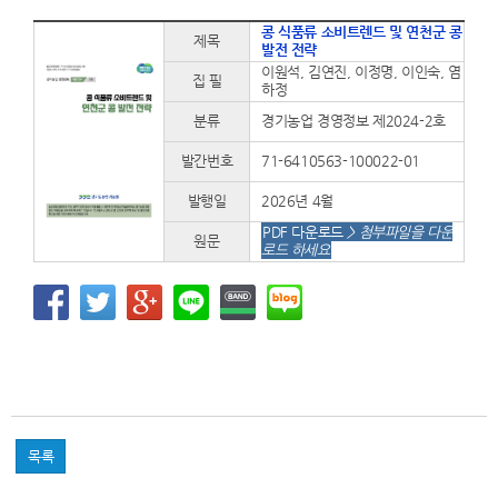
콩 식품류 소비트렌드 및 연천군 콩
제목
발전 전략
이원석, 김연진, 이정명, 이인숙, 염
집 필
하정
분류
경기농업 경영정보 제2024-2호
발간번호
71-6410563-100022-01
발행일
2026년 4월
PDF 다운로드
> 첨부파일을 다운
원문
로드 하세요
목록