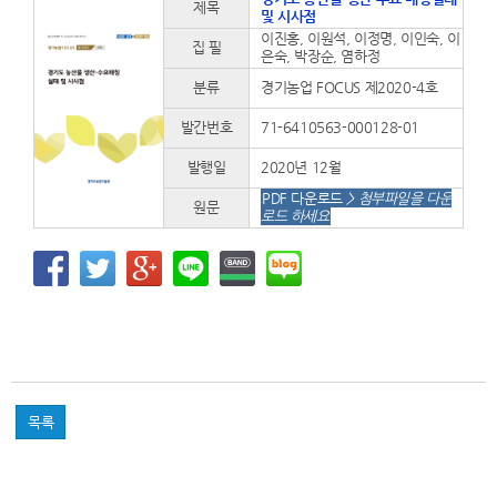
제목
및 시사점
이진홍, 이원석, 이정명, 이인숙, 이
집 필
은숙, 박장순, 염하정
분류
경기농업 FOCUS 제2020-4호
발간번호
71-6410563-000128-01
발행일
2020년 12월
PDF 다운로드
> 첨부파일을 다운
원문
로드 하세요
목록