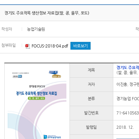
경기도 주요작목 생산정보 자료집(쌀, 콩, 율무, 포도)
작성자
|
농업기술원
작
첨부파일
|
FOCUS-2018-04.pdf
바로보기
경기도 주요작
제목
(쌀, 콩, 율무,
저자
이진홍, 정구현
분류
경기농업 FOCU
발간번호
71-6410563
발행일
2018. 12.