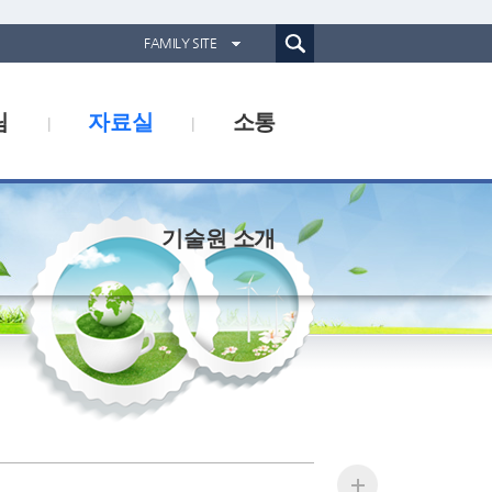
통합검색(웹)
FAMILY SITE
경기도농업기술원
림
자료실
소통
경기도동물위생시험소
경기산림환경연구소
경기해양수산자원연구소
기술원 소개