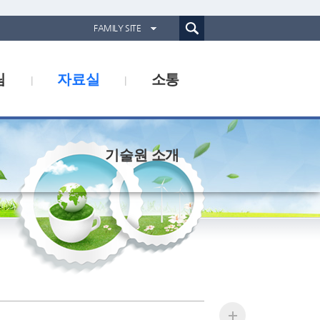
통합검색(웹)
FAMILY SITE
경기도농업기술원
림
자료실
소통
경기도동물위생시험소
경기산림환경연구소
경기해양수산자원연구소
기술원 소개