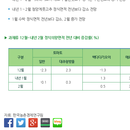
내년 1∼2월 청양계풋고추 정식면적 전년보다 감소 전망
1월 수박 정식면적 전년보다 감소, 2월 증가 전망
▶ 과채류 12월~내년 2월 정식의향면적 전년 대비 증감률( %)
토마토
구분
백다다기오이
애
일반
대추형방울
12월
-2.3
2.3
-1.3
내년 1월
1.3
-0.1
0.3
2월
0.5
자료: 한국농촌경제연구원