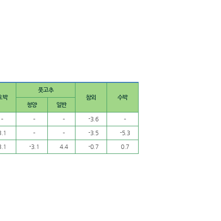
풋고추
호박
참외
수박
청양
일반
–
–
–
-3.6
–
3.1
–
–
-3.5
-5.3
3.1
-3.1
4.4
-0.7
0.7