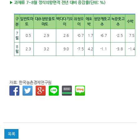
▶ 과채류 7~8월 정식의향면적 전년 대비 증감률(단위: %)
구
일반토마
대추형방울토
백다다기오
취청오
애호
청양계풋고
녹광풋고
수박
분
토
마토
이
이
박
추
추
7
0.5
2.9
2.6
-0.7
1.7
-6.7
-2.5
7.5
월
8
2.3
3.2
9.0
-7.5
4.2
-1.1
-3.8
-1.4
월
자료: 한국농촌경제연구원
목록