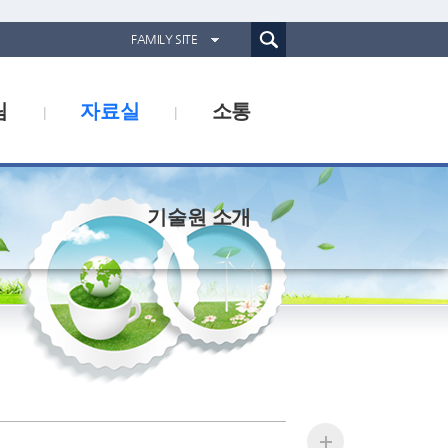
통합검색(웹)
FAMILY SITE
경기도농업기술원
림
자료실
소통
경기도동물위생시험소
경기산림환경연구소
경기해양수산자원연구소
기술원 소개