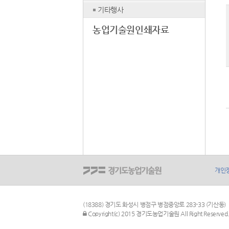
기타행사
농업기술원인쇄자료
개인
(18388) 경기도 화성시 병점구 병점중앙로 283-33 (기산동)
관리자 로그인
Copyright(c) 2015 경기도농업기술원 All Right Reserved