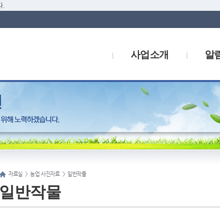
.
사업소개
알
자료실
>
농업 사진자료
>
일반작물
일반작물