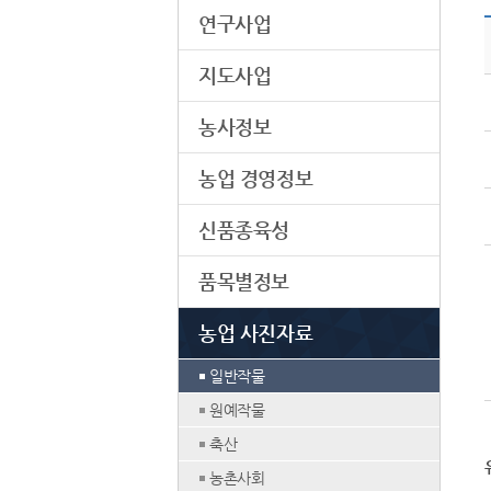
연구사업
지도사업
농사정보
농업 경영정보
신품종육성
품목별정보
농업 사진자료
일반작물
원예작물
축산
농촌사회