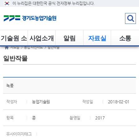
이 누리집은 대한민국 공식 전자정부 누리집입니다.
기술원 소
사업소개
알림
자료실
소통
자료실
>
농업 사진자료
>
일반작물
개
일반작물
녹풍
작성자
|
농업기술원
작성일
|
2018-02-01
항목
|
콩
촬영일
|
2017
유사이미지태그
|