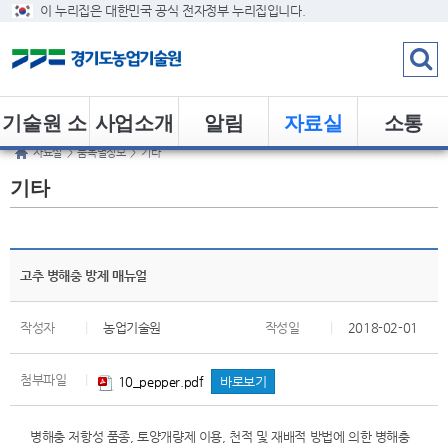
이 누리집은 대한민국 공식 전자정부 누리집입니다.
기술원 소
사업소개
알림
자료실
소통
자료실
>
품목별정보
>
기타
개
기타
고추 병해충 방제 매뉴얼
작성자
|
농업기술원
작성일
|
2018-02-01
첨부파일
|
10_pepper.pdf
바로보기
병해충 저항성 품종, 토양개량제 이용, 천적 및 재배적 방법에 의한 병해충