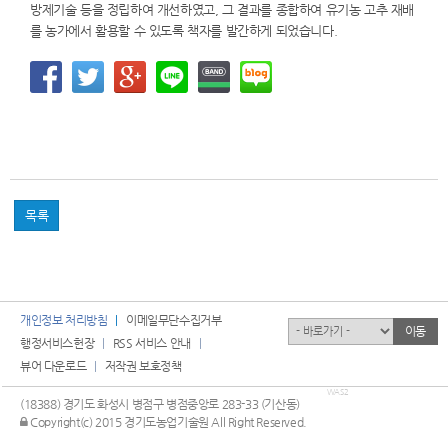
방제기술 등을 정립하여 개선하였고, 그 결과를 종합하여 유기농 고추 재배
를 농가에서 활용할 수 있도록 책자를 발간하게 되었습니다.
목록
개인정보 처리방침
이메일무단수집거부
유관기관
이동
행정서비스헌장
RSS 서비스 안내
뷰어 다운로드
저작권 보호정책
WAS2
(18388) 경기도 화성시 병점구 병점중앙로 283-33 (기산동)
관리자 로그인
Copyright(c) 2015 경기도농업기술원 All Right Reserved.