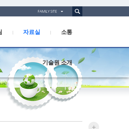
통합검색(웹)
FAMILY SITE
경기도농업기술원
림
자료실
소통
경기도동물위생시험소
경기산림환경연구소
경기해양수산자원연구소
기술원 소개