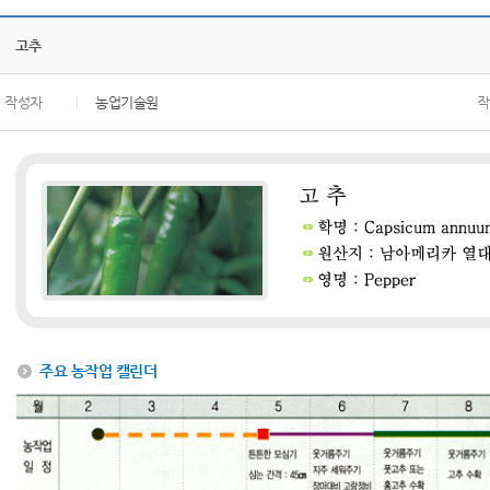
고추
작성자
|
농업기술원
작
주요 농작업 캘린더