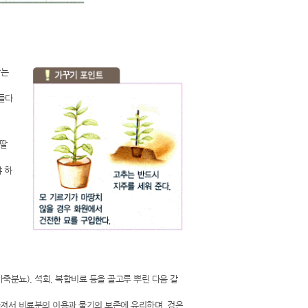
않는
들다
 딸
 하
가죽분뇨), 석회, 복합비료 등을 골고루 뿌린 다음 갈
져서 비료분의 이용과 물기의 보존에 유리하며, 검은