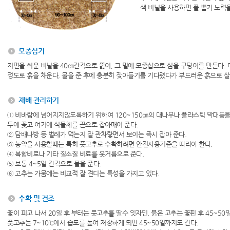
색 비닐을 사용하면 풀 뽑기 노력을
모종심기
지면을 씌운 비닐을 40㎝간격으로 뚫어, 그 밑에 모종샵으로 심을 구덩이를 만든다.
정도로 흙을 채운다, 물을 준 후에 충분히 잦아들기를 기다렸다가 부드러운 흙으로 살
재배 관리하기
① 비바람에 넘어지지않도록하기 위하여 120~150㎝의 대나무나 플라스틱 막대등을
두에 꽂고 여기에 식물체를 끈으로 잡아매어 준다.
② 담배나방 등 벌레가 먹는지 잘 관차랗면서 보이는 즉시 잡아 준다.
③ 농약을 사용할때는 특히 풋고추로 수확하려면 안전사용기준을 따라야 한다.
④ 복합비료나 기타 질소질 비료를 웃거름으로 준다.
⑤ 보통 4~5일 간격으로 물을 준다.
⑥ 고추는 가뭄에는 비교적 잘 견디는 특성을 가지고 있다.
수확 및 건조
꽃이 피고 나서 20일 후 부터는 풋고추를 딸수 잇자민, 붉은 고추는 꽃핀 후 45~50
풋고추는 7~10℃에서 습도를 높여 저장하게 되면 45~50일까지도 간다.