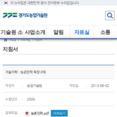
이 누리집은 대한민국 공식 전자정부 누리집입니다.
기술원 소
사업소개
알림
자료실
소통
자료실
>
지도사업
>
지침서
개
지침서
기술기획 – 농촌인력 육성 (라)
작성자
|
농업기술원
작성일
|
2013-08-02
수행년도
|
2006
첨부파일
|
농촌인력.pdf
바로보기