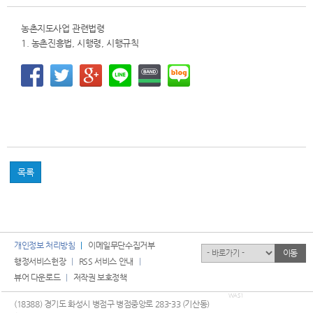
농촌지도사업 관련법령
1. 농촌진흥법, 시행령, 시행규칙
목록
개인정보 처리방침
이메일무단수집거부
유관기관
이동
행정서비스헌장
RSS 서비스 안내
뷰어 다운로드
저작권 보호정책
WAS1
(18388) 경기도 화성시 병점구 병점중앙로 283-33 (기산동)