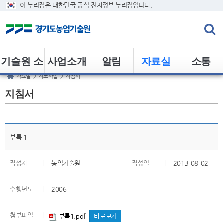
이 누리집은 대한민국 공식 전자정부 누리집입니다.
기술원 소
사업소개
알림
자료실
소통
자료실
>
지도사업
>
지침서
개
지침서
부록 1
작성자
|
농업기술원
작성일
|
2013-08-02
수행년도
|
2006
첨부파일
|
부록1.pdf
바로보기