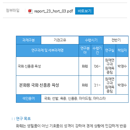
첨부파일
|
report_23_hort_03.pdf
바로보기
과제구분
기관고유
수행시기
전반기
연구분
수행기
연구과제 및 세부과제명
연구실
책임자
야
간
원예연
구과
국화 신품종 육성
화훼
’06~
박영수
원예육
종팀
원예연
구과
분화용 국화 신품종 육성
화훼
’21~
박영수
원예육
종팀
색인용어
국화, 선발, 육종, 신품종, 마이드림, 마이스타
□ 연구 목표
화훼는 생필품이 아닌 기호품의 성격이 강하여 경제 상황에 민감하게 반응