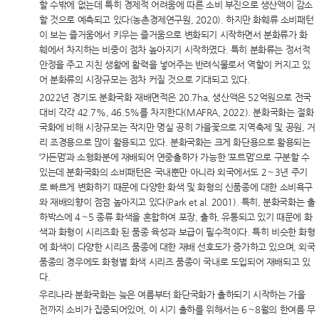
할 수밖에 없는데 특히 경제적 어려움에 따른 소비 부진으로 생산액이 감소
할 것으로 예측되고 있다(농촌경제연구원, 2020). 하지만 화훼류 소비패턴
이 보는 즐거움에서 키우는 즐거움으로 변화되기 시작하면서 분화류가 화
훼에서 차지하는 비중이 점차 높아지기 시작하였다. 특히 분화류는 정서적
안정을 주고 지친 생활에 활력을 넣어주는 반려식물로서 역할이 커지고 있
어 분화류의 시장규모는 점차 커질 것으로 기대되고 있다.
2022년 경기도 분화국화 재배면적은 20.7ha, 생산액은 52억원으로 전국
대비 각각 42.7%, 46.5%를 차지한다(MAFRA, 2022). 분화국화는 절화
국화에 비해 시장규모는 작지만 명실 공히 가을꽃으로 지역축제 및 공원, 거
리 조경용으로 많이 활용되고 있다. 분화국화는 크게 화단용으로 활용되는
‘가든멈’과 소형화분에 재배되어 연중출하가 가능한 ‘포트멈’으로 구분할 수
있는데 분화국화의 소비패턴은 국내뿐만 아니라 외국에서도 2〜3년 주기
로 빠르게 변화하기 때문에 다양한 화색 및 화형의 신품종에 대한 소비욕구
와 재배의향이 점점 높아지고 있다(Park et al. 2001). 특히, 분화국화는 출
하박스에 4〜5 종류 화색을 혼합하여 포장, 출하, 유통되고 있기 때문에 화
색과 화형이 시리즈화 된 품종 육성과 보급이 필수적이다. 특히 비슷한 화형
에 화색이 다양한 시리즈 품종에 대한 재배 선호도가 증가하고 있으며, 외국
품종의 경우에도 화형별 화색 시리즈 품종이 국내로 도입되어 재배되고 있
다.
우리나라 분화국화는 늦은 여름부터 화단국화가 출하되기 시작하는 가을
전까지 소비가 집중되어있어, 이 시기 출하를 위해서는 6〜8월의 한여름 무