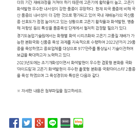
더위 기간 재배과정을 거쳐야 하기 때문에 고온기에 활착율이 높고, 고온기
화색발현 우수한 내서성이 강한 품종이 유망하다. 현재 외국 품종에 비해 국
산 품종의 내서성이 더 강한 것으로 평가되고 있어 국내 재배농가의 국산품
종 선호도가 점점 높아지고 있는 상황으로 고온기 활착율과 화색발현, 병충
해 저항성 등의 특성을 품종육성 단계에서 철저히 검정할 필요가 있다.
경기도농업기술원에서는 화형별 화색 시리즈화와 고온기 고품질 재배가 가
능한 분화국화 신품종 육성 과제를 지속적으로 수행하여 2022년까지 29품
종을 육성하였고 종묘업체를 대상으로 977만주를 통상실시 기술이전하여
보급을 확대하고자 노력하고 있다.
2023년도에는 조기개화성이면서 화색발현이 우수한 겹꽃형 분화용 국화
‘마이드림’과 고온기 화색발현이 우수한 홑꽃형 분화용 국화‘마이스타’ 2품종
을 육성 하였으며 그 육성경위와 특성은 다음과 같다.
※ 자세한 내용은 첨부파일을 참고하세요.