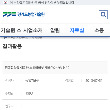
이 누리집은 대한민국 공식 전자정부 누리집입니다.
기술원 소
사업소개
알림
자료실
소통
자료실
>
연구사업
>
결과활용
개
결과활용
땅콩껍질을 이용한 느타리버섯 재배(’92~’93 경기)
작성자
|
농업기술원
작성일
|
2013-07-31
수행년도
|
1993
연구자
|
-