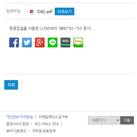
첨부파일
|
1082.pdf
바로보기
땅콩껍질을 이용한 느타리버섯 재배(”92~”93 경기)
목록
개인정보 처리방침
이메일무단수집거부
유관기관
이동
행정서비스헌장
RSS 서비스 안내
뷰어 다운로드
저작권 보호정책